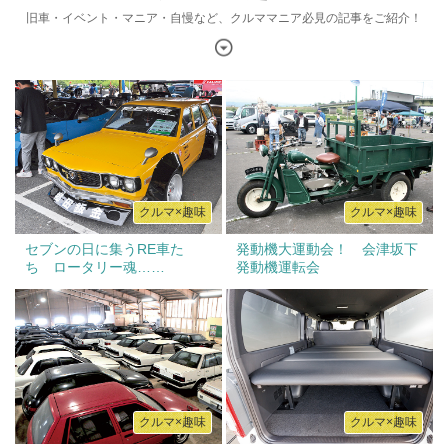
旧車・イベント・マニア・自慢など、クルママニア必見の記事をご紹介！
クルマ×趣味
クルマ×趣味
セブンの日に集うRE車た
発動機大運動会！ 会津坂下
ち ロータリー魂……
発動機運転会
クルマ×趣味
クルマ×趣味