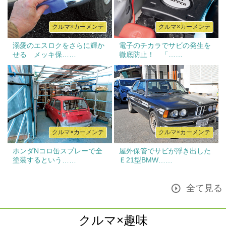
クルマ×カーメンテ
クルマ×カーメンテ
溺愛のエスロクをさらに輝か
電子のチカラでサビの発生を
せる メッキ保……
徹底防止！ 「……
クルマ×カーメンテ
クルマ×カーメンテ
ホンダNコロ缶スプレーで全
屋外保管でサビが浮き出した
塗装するという……
Ｅ21型BMW……
全て見る
クルマ×趣味