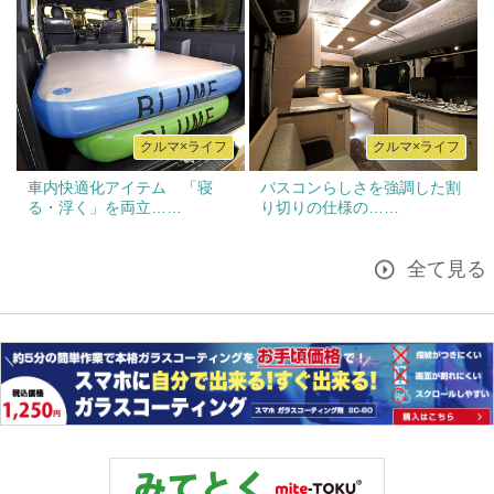
クルマ×ライフ
クルマ×ライフ
車内快適化アイテム 「寝
バスコンらしさを強調した割
る・浮く」を両立……
り切りの仕様の……
全て見る