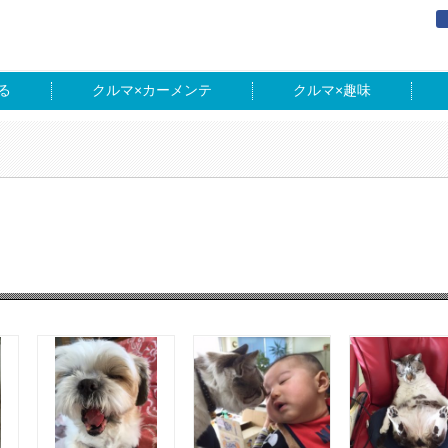
る
カーメンテ
趣味