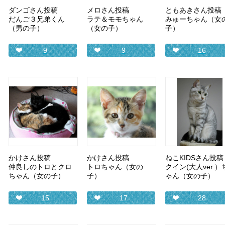
ダンゴさん投稿
メロさん投稿
ともあきさん投稿
だんご３兄弟くん
ラテ＆モモちゃん
みゅーちゃん（女
（男の子）
（女の子）
子）
9
9
16
かけさん投稿
かけさん投稿
ねこKIDSさん投稿
仲良しのトロとクロ
トロちゃん（女の
クイン(大人ver.）
ちゃん（女の子）
子）
ゃん（女の子）
15
17
28