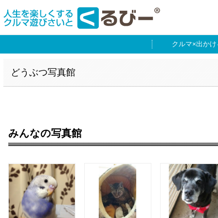
出かけ
どうぶつ写真館
みんなの写真館