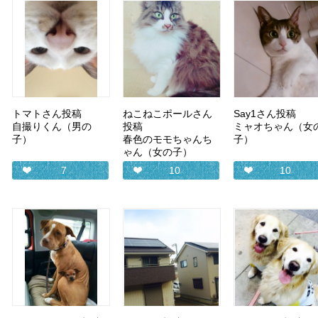
トマトさん投稿
ねこねこポールさん
Say1さん投稿
自撮りくん（男の
投稿
ミャオちゃん（女
子）
春色のモモちゃんち
子）
ゃん（女の子）
7
10
10