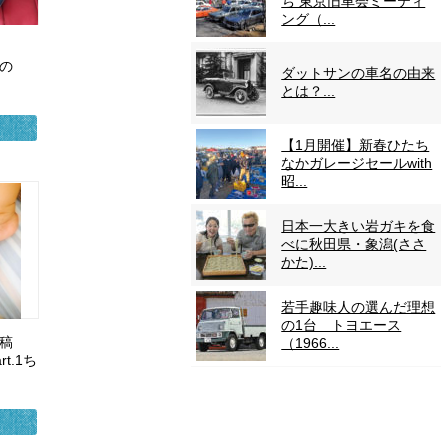
ち 東京旧車会ミーティ
ング（...
の
ダットサンの車名の由来
とは？...
【1月開催】新春ひたち
なかガレージセールwith
昭...
日本一大きい岩ガキを食
べに秋田県・象潟(ささ
かた)...
若手趣味人の選んだ理想
の1台 トヨエース
稿
（1966...
t.1ち