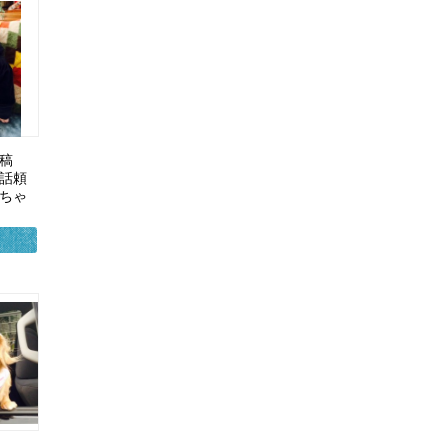
稿
話頼
ちゃ