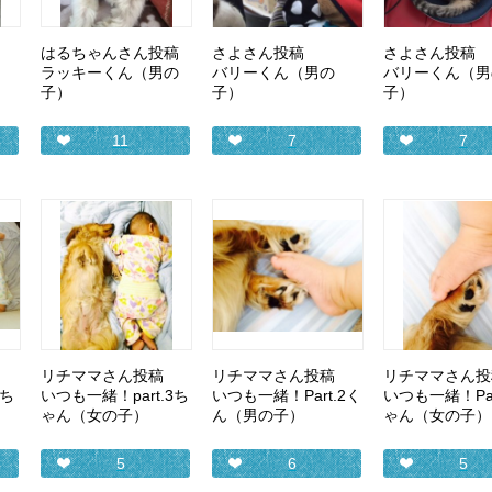
はるちゃんさん投稿
さよさん投稿
さよさん投稿
）
ラッキーくん（男の
バリーくん（男の
バリーくん（男
子）
子）
子）
11
7
7
リチママさん投稿
リチママさん投稿
リチママさん投
4ち
いつも一緒！part.3ち
いつも一緒！Part.2く
いつも一緒！Par
ゃん（女の子）
ん（男の子）
ゃん（女の子）
5
6
5