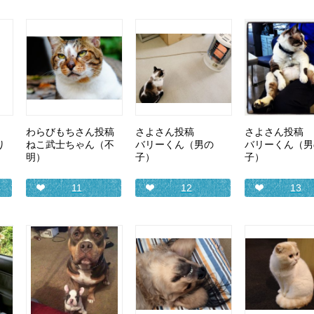
わらびもちさん投稿
さよさん投稿
さよさん投稿
り
ねこ武士ちゃん（不
バリーくん（男の
バリーくん（男
明）
子）
子）
11
12
13