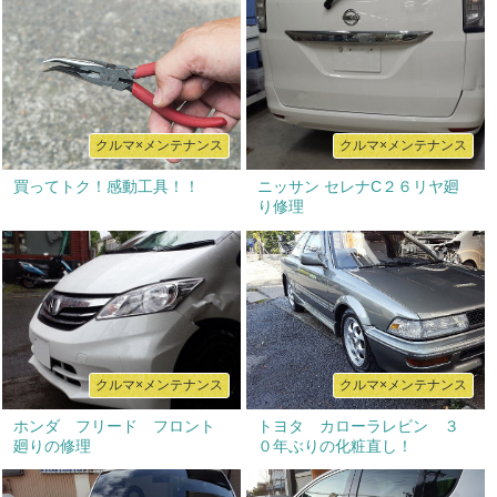
クルマ×メンテナンス
クルマ×メンテナンス
買ってトク！感動工具！！
ニッサン セレナC２６リヤ廻
り修理
クルマ×メンテナンス
クルマ×メンテナンス
ホンダ フリード フロント
トヨタ カローラレビン ３
廻りの修理
０年ぶりの化粧直し！