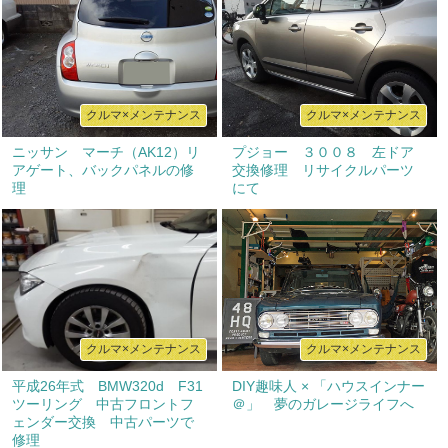
クルマ×メンテナンス
クルマ×メンテナンス
ニッサン マーチ（AK12）リ
プジョー ３００８ 左ドア
アゲート、バックパネルの修
交換修理 リサイクルパーツ
理
にて
クルマ×メンテナンス
クルマ×メンテナンス
平成26年式 BMW320d F31
DIY趣味人 × 「ハウスインナー
ツーリング 中古フロントフ
＠」 夢のガレージライフへ
ェンダー交換 中古パーツで
修理