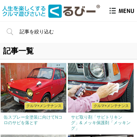
記事を絞り込む
記事一覧
クルマ×メンテナンス
クルマ×メンテナンス
缶スプレー全塗装に向けてNコ
サビ取り剤「サビトリキン
ロのサビを落とす
グ」& メッキ保護剤「メッキン
グ」