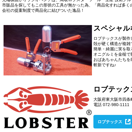
市販品を探してもこの形状の工具が無かった為、「商品化すれば多く
会社の提案制度で商品化に結びついた逸品！
スペシャ
ロブテックスが製
殻が硬く構造が複
簡単・綺麗に実を取る
オニグルミを金槌て
おばあちゃんたち
斬新ですね♪
ロブテック
大阪府東大阪市四条町
電話 072-980-1111
ロブテックス