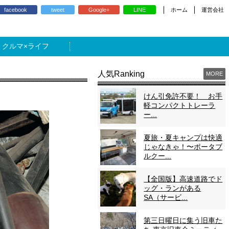
ホーム
運営会社
facebook
tweet
Google+
LINE
ライフ
人気Ranking
MORE
けん引免許不要！ お手
軽コンパクトトレーラ
ー...
夏旅・夏キャンプは快適
じゃなきゃ！〜ポータブ
ルクー...
【全国版】高速道路でド
ッグ・ランがある
SA（サービ...
第三日曜日に集う旧車た