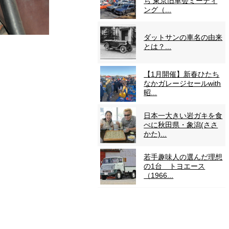
ち 東京旧車会ミーティ
ング（...
ダットサンの車名の由来
とは？...
【1月開催】新春ひたち
なかガレージセールwith
昭...
日本一大きい岩ガキを食
べに秋田県・象潟(ささ
かた)...
若手趣味人の選んだ理想
の1台 トヨエース
（1966...