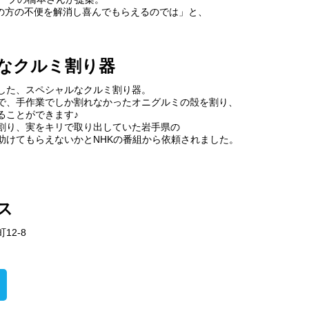
の方の不便を解消し喜んでもらえるのでは」と、
ルなクルミ割り器
作した、スペシャルなクルミ割り器。
雑で、手作業でしか割れなかったオニグルミの殻を割り、
ことができます♪
゙割り、実をキリで取り出していた岩手県の
を助けてもらえないかとNHKの番組から依頼されました。
ス
12-8