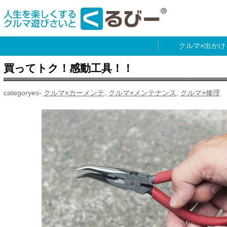
出かけ
買ってトク！感動工具！！
クルマ×カーメンテ
,
クルマ×メンテナンス
,
クルマ×修理