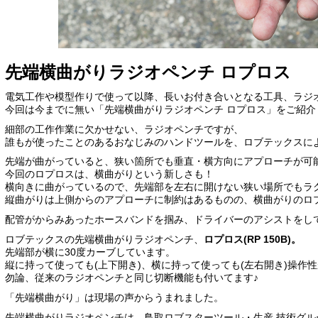
先端横曲がりラジオペンチ ロプロス
電気工作や模型作りで使って以降、長いお付き合いとなる工具、ラジ
今回は今までに無い「先端横曲がりラジオペンチ ロプロス」をご紹介
細部の工作作業に欠かせない、ラジオペンチですが、
誰もが使ったことのあるおなじみのハンドツールを、ロブテックス
先端が曲がっていると、狭い箇所でも垂直・横方向にアプローチが可
今回のロプロスは、横曲がりという新しさも！
横向きに曲がっているので、先端部を左右に開けない狭い場所でもラ
縦曲がりは上側からのアプローチに制約はあるものの、横曲がりのロ
配管がからみあったホースバンドを掴み、ドライバーのアシストを
ロブテックスの先端横曲がりラジオペンチ、
ロプロス(RP 150B)。
先端部が横に30度カーブしています。
縦に持って使っても(上下開き)、横に持って使っても(左右開き)操作性
勿論、従来のラジオペンチと同じ切断機能も付いてます♪
「先端横曲がり」は現場の声からうまれました。
先端横曲がりラジオペンチは、鳥取ロブスターツール・生産 技術グル