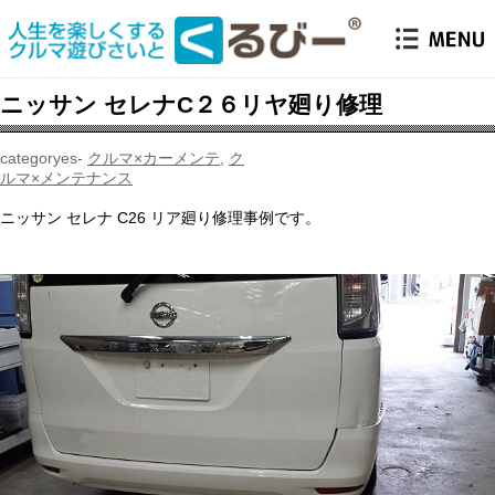
ニッサン セレナC２６リヤ廻り修理
クルマ×カーメンテ
,
ク
ルマ×メンテナンス
ニッサン セレナ C26 リア廻り修理事例です。