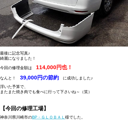
最後に記念写真♪
綺麗になりました！
114,000
円也！
今回の修理金額は
39,000
円の節約
なんと！
に成功しました♪
浮いた予算で、
またまた焼き肉でも食べに行って下さいね～（笑）
【今回の修理工場】
神奈川県川崎市の
BP・ＧＬＯＢＡＬ
様でした。