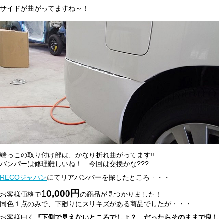
サイドが曲がってますね～！
端っこの取り付け部は、かなり折れ曲がってます!!
バンパーは修理難しいね！ 今回は交換かな???
RECOジャパン
にてリアバンパーを探したところ・・・
10,000
円
お客様価格で
の商品が見つかりました！
同色１点のみで、下廻りにスリキズがある商品でしたが・・・
お客様曰く
『下側で見えないところでしょ？ だったらそのままで良し