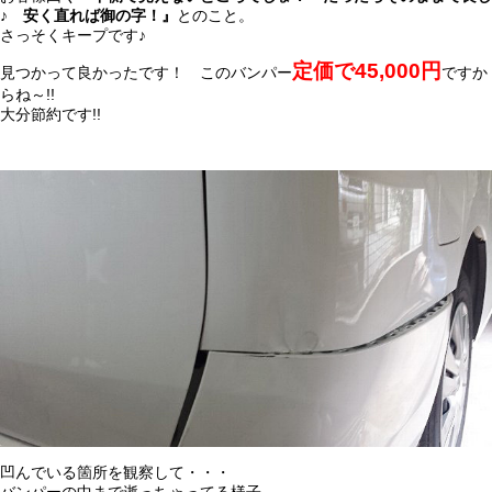
♪
安く直れば御の字！』
とのこと。
さっそくキープです♪
定価で
45,000
円
見つかって良かったです！ このバンパー
ですか
らね～!!
大分節約です!!
凹んでいる箇所を観察して・・・
バンパーの中まで逝っちゃってる様子。。。