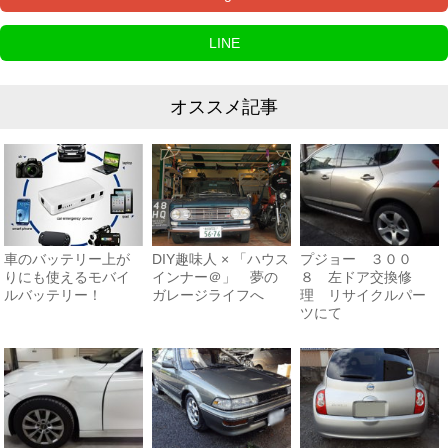
LINE
オススメ記事
車のバッテリー上が
DIY趣味人 × 「ハウス
プジョー ３００
りにも使えるモバイ
インナー＠」 夢の
８ 左ドア交換修
ルバッテリー！
ガレージライフへ
理 リサイクルパー
ツにて