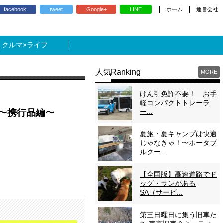
ホーム
運営会社
facebook
tweet
Google+
LINE
ライフ
人気Ranking
MORE
けん引免許不要！ お手
軽コンパクトトレーラ
ー...
〜携行品編〜
夏旅・夏キャンプは快適
じゃなきゃ！〜ポータブ
ルクー...
【全国版】高速道路でド
ッグ・ランがある
SA（サービ...
第三日曜日に集う旧車た