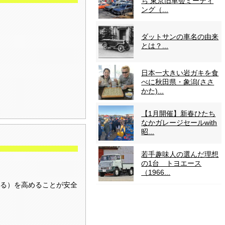
ち 東京旧車会ミーティ
ング（...
ダットサンの車名の由来
とは？...
日本一大きい岩ガキを食
べに秋田県・象潟(ささ
かた)...
【1月開催】新春ひたち
なかガレージセールwith
昭...
若手趣味人の選んだ理想
の1台 トヨエース
（1966...
る）を高めることが安全