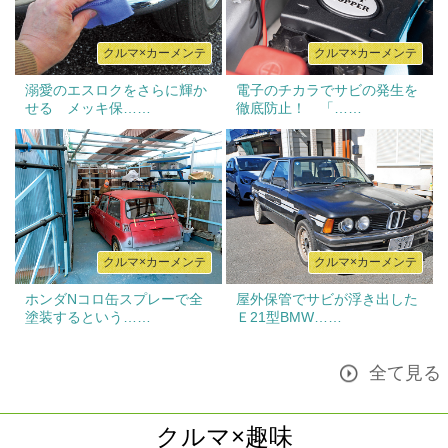
クルマ×カーメンテ
クルマ×カーメンテ
溺愛のエスロクをさらに輝か
電子のチカラでサビの発生を
せる メッキ保……
徹底防止！ 「……
クルマ×カーメンテ
クルマ×カーメンテ
ホンダNコロ缶スプレーで全
屋外保管でサビが浮き出した
塗装するという……
Ｅ21型BMW……
全て見る
クルマ×趣味