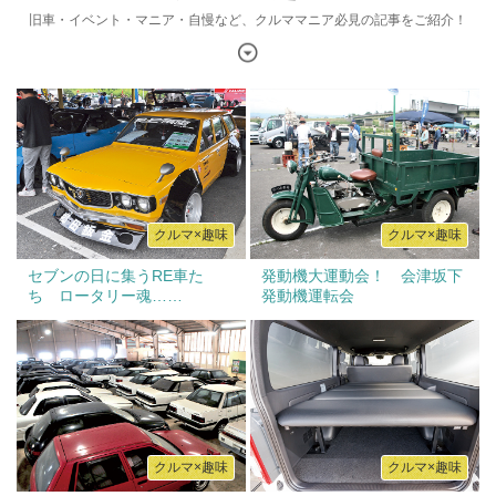
旧車・イベント・マニア・自慢など、クルママニア必見の記事をご紹介！
クルマ×趣味
クルマ×趣味
セブンの日に集うRE車た
発動機大運動会！ 会津坂下
ち ロータリー魂……
発動機運転会
クルマ×趣味
クルマ×趣味