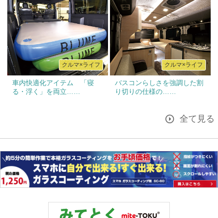
クルマ×ライフ
クルマ×ライフ
車内快適化アイテム 「寝
バスコンらしさを強調した割
る・浮く」を両立……
り切りの仕様の……
全て見る