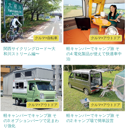
クルマ×自転車
クルマ×アウトドア
関西サイクリングロード〜大
軽キャンパーでキャンプ旅 そ
和川ストリーム編〜
の4:電化製品が使えて快適車中
泊
クルマ×アウトドア
クルマ×アウトドア
軽キャンパーでキャンプ旅 そ
軽キャンパーでキャンプ旅 そ
の3:オプションパーツで足まわ
の2:キャンプ場で簡単設営
り強化