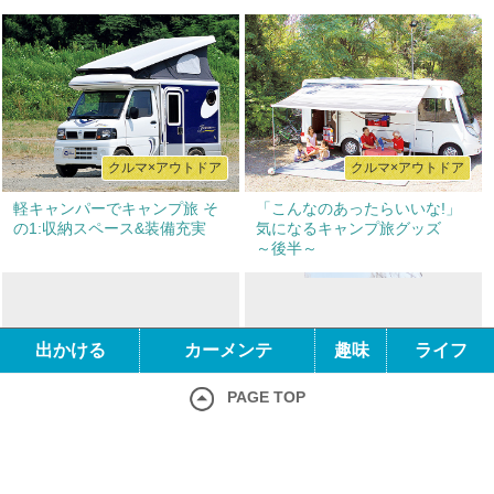
クルマ×アウトドア
クルマ×アウトドア
軽キャンパーでキャンプ旅 そ
「こんなのあったらいいな!」
の1:収納スペース&装備充実
気になるキャンプ旅グッズ
～後半～
出かける
カーメンテ
趣味
ライフ
PAGE TOP
クルマ×アウトドア
クルマ×アウトドア
ホーム
クルマ×出かける
「こんなのあったらいいな!」
人もうらやむアウトドアグッ
クルマ×カーメンテ
気になるキャンプ旅グッズ
ズでダイナミックキャンプ!
クルマ×趣味