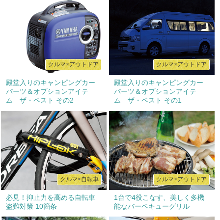
クルマ×アウトドア
クルマ×アウトドア
殿堂入りのキャンピングカー
殿堂入りのキャンピングカー
パーツ＆オプションアイテ
パーツ＆オプションアイテ
ム ザ・ベスト その2
ム ザ・ベスト その1
クルマ×自転車
クルマ×アウトドア
必見！抑止力を高める自転車
1台で4役こなす、美しく多機
盗難対策 10箇条
能なバーベキューグリル