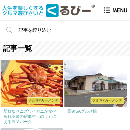
記事を絞り込む
記事一覧
クルマ×カーメンテ
クルマ×カーメンテ
新鮮なベニズワイガニが食べ
高速SAグルメ旅
られる道の駅能生（のう）に
あるＲＶパーク