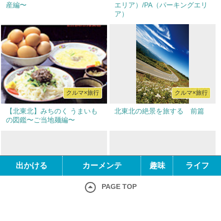
産編〜
エリア）/PA（パーキングエリ
ア）
クルマ×旅行
クルマ×旅行
【北東北】みちのく うまいも
北東北の絶景を旅する 前篇
の図鑑〜ご当地麺編〜
出かける
カーメンテ
趣味
ライフ
PAGE TOP
クルマ×旅行
クルマ×旅行
ホーム
クルマ×出かける
北東北の絶景を旅する 後篇
秋田郷土料理と銘酒蔵道中
クルマ×カーメンテ