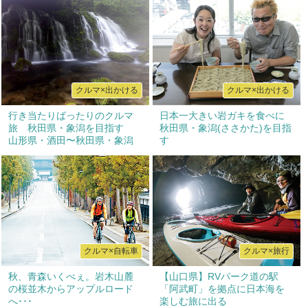
クルマ×出かける
クルマ×出かける
行き当たりばったりのクルマ
日本一大きい岩ガキを食べに
旅 秋田県・象潟を目指す
秋田県・象潟(ささかた)を目指
山形県・酒田〜秋田県・象潟
す
クルマ×自転車
クルマ×旅行
秋、青森いくべぇ。岩木山麓
【山口県】RVパーク道の駅
の桜並木からアップルロード
「阿武町」を拠点に日本海を
へ･･･
楽しむ旅に出る