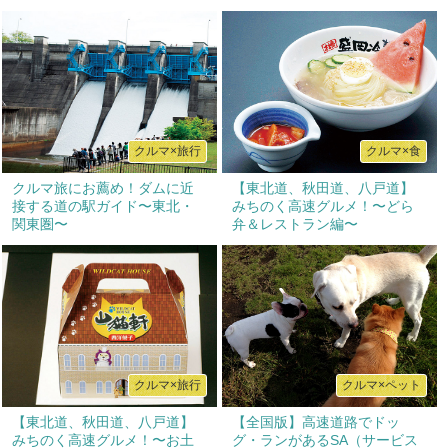
クルマ×旅行
クルマ×食
クルマ旅にお薦め！ダムに近
【東北道、秋田道、八戸道】
接する道の駅ガイド〜東北・
みちのく高速グルメ！〜どら
関東圏〜
弁＆レストラン編〜
クルマ×旅行
クルマ×ペット
【東北道、秋田道、八戸道】
【全国版】高速道路でドッ
みちのく高速グルメ！〜お土
グ・ランがあるSA（サービス