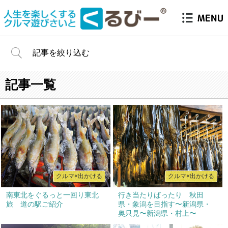
記事を絞り込む
記事一覧
クルマ×出かける
クルマ×出かける
南東北をぐるっと一回り東北
行き当たりばったり 秋田
旅 道の駅ご紹介
県・象潟を目指す〜新潟県・
奥只見〜新潟県・村上〜