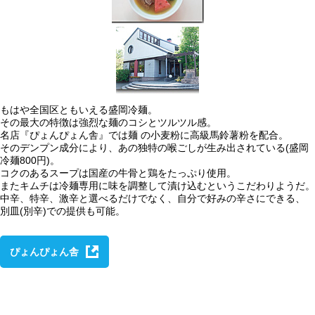
もはや全国区ともいえる盛岡冷麺。
その最大の特徴は強烈な麺のコシとツルツル感。
名店『ぴょんぴょん舎』では麺 の小麦粉に高級馬鈴薯粉を配合。
そのデンプン成分により、あの独特の喉ごしが生み出されている(盛岡
冷麺800円)。
コクのあるスープは国産の牛骨と鶏をたっぷり使用。
またキムチは冷麺専用に味を調整して漬け込むというこだわりようだ。
中辛、特辛、激辛と選べるだけでなく、自分で好みの辛さにできる、
別皿(別辛)での提供も可能。
ぴょんぴょん舎