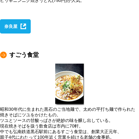
ピリ辛ニンニク焼きうどん(750円)が人気。
奈良屋
すごう食堂
昭和30年代に生まれた黒石のご当地麺で、太めの平打ち麺で作られた
焼きそばにツユをかけたもの。
ツユとソースの甘酸っぱさが絶妙の味を醸し出している。
現在焼きそばを扱う飲食店は市内に70軒。
中でも弘南鉄道黒石駅前にあるすごう食堂は、創業大正元年、
親子4代にわたって100年近く営業を続ける老舗の食事処。