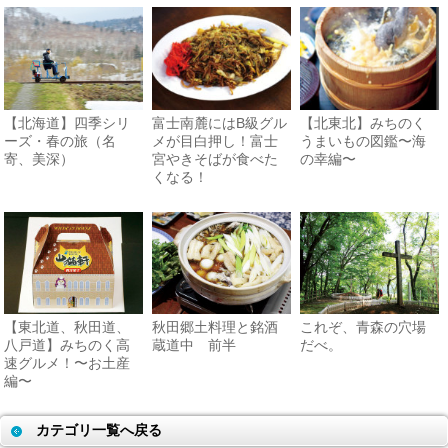
【北海道】四季シリ
富士南麓にはB級グル
【北東北】みちのく
ーズ・春の旅（名
メが目白押し！富士
うまいもの図鑑〜海
寄、美深）
宮やきそばが食べた
の幸編〜
くなる！
【東北道、秋田道、
秋田郷土料理と銘酒
これぞ、青森の穴場
八戸道】みちのく高
蔵道中 前半
だべ。
速グルメ！〜お土産
編〜
カテゴリ一覧へ戻る