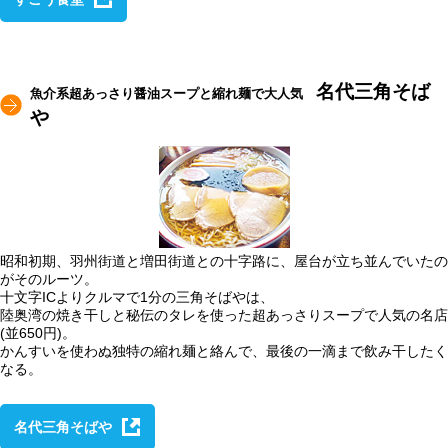
名代三角そば
魚介系超あっさり醤油スープと縮れ麺で大人気
や
昭和初期、羽州街道と増田街道との十字路に、屋台が立ち並んでいたの
がそのルーツ。
十文字ICよりクルマで1分の三角そばやは、
陸奥湾の焼き干しと秘伝のタレを使った超あっさりスープで人気の名店
(並650円)。
かんすいを使わぬ独特の縮れ麺と絡んで、最後の一滴まで飲み干したく
なる。
名代三角そばや