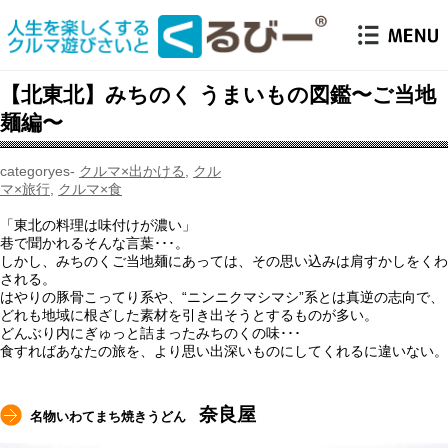
【北東北】みちのく うまいもの図鑑〜ご当地
麺編〜
クルマ×出かける
,
クル
マ×旅行
,
クルマ×食
「東北の料理は味付けが濃い」
巷で聞かれるそんな言葉･･･。
しかし、みちのくご当地麺にあっては、その思い込みは肩すかしをくわ
される。
はやりの豚骨こってり系や、“ニンニクマシマシ”系とは真逆の志向で、
どれも地域に根ざした素材を引き出そうとするものが多い。
どんぶり内にぎゅっと詰まったみちのくの味･･･
食すればあなたの旅を、より思い出深いものにしてくれるに違いない。
奈良屋
名物いわてまち焼きうどん