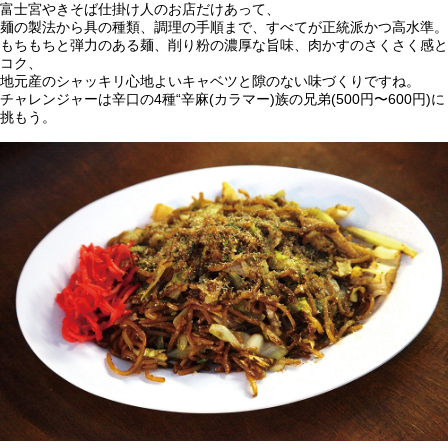
富士宮やきそば仕掛け人のお店だけあって、
麺の製法から具の種類、調理の手順まで、すべてが正統派かつ高水準。
もちもちと弾力のある麺、削り粉の濃厚な旨味、肉かすのさくさく感と
コク、
地元産のシャッキリ心地よいキャベツと隙のない味づくりですね。
チャレンジャーは辛口の4種“辛麻(カラマー)族の兄弟(500円〜600円)に
挑もう。