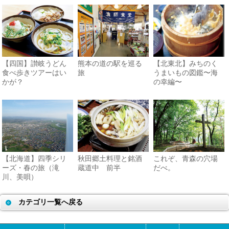
【四国】讃岐うどん
熊本の道の駅を巡る
【北東北】みちのく
食べ歩きツアーはい
旅
うまいもの図鑑〜海
かが？
の幸編〜
【北海道】四季シリ
秋田郷土料理と銘酒
これぞ、青森の穴場
ーズ・春の旅（滝
蔵道中 前半
だべ。
川、美唄）
カテゴリ一覧へ戻る