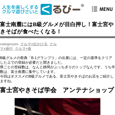
富士南麓にはB級グルメが目白押し！富士宮や
きそばが食べたくなる！
クルマ×出かける
,
クル
マ×旅行
,
クルマ×食
B級グルメの祭典「B-1グランプリ」の出展には、一定の基準をクリア
した上での登録が必要だと聞きました。
県ごとの登録数は、なんと静岡がぶっちぎりのトップなんです。うち半
数は、富士南麓に集中しています。
今回はオススメのB級グルメである、富士宮やきそばのお店をご紹介し
ますね。
富士宮やきそば学会 アンテナショップ