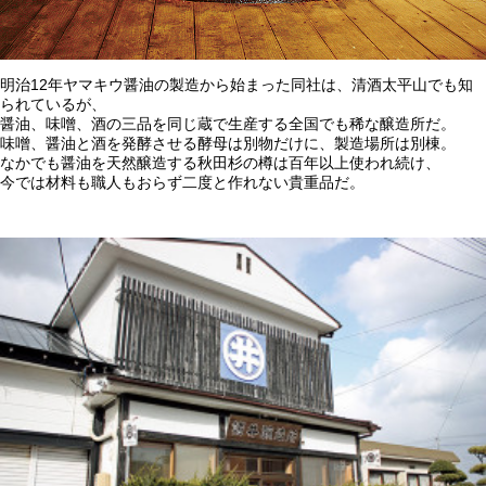
明治12年ヤマキウ醤油の製造から始まった同社は、清酒太平山でも知
られているが、
醤油、味噌、酒の三品を同じ蔵で生産する全国でも稀な醸造所だ。
味噌、醤油と酒を発酵させる酵母は別物だけに、製造場所は別棟。
なかでも醤油を天然醸造する秋田杉の樽は百年以上使われ続け、
今では材料も職人もおらず二度と作れない貴重品だ。