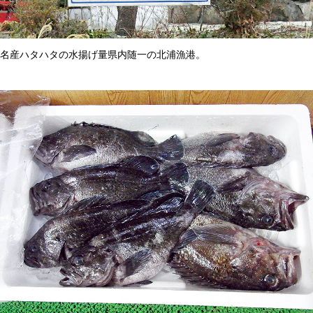
名産ハタハタの水揚げ量県内随一の北浦漁港。