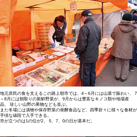
地元庶民の食を支えるこの路上朝市では、4～6月には山菜で賑わい、 7
～8月には朝取りの新鮮野菜が、9月からは豊富なキノコ類や地場産
品、 珍しい山野の果物なども並ぶ。
また冬場には漬物や保存野菜の発酵食品など、四季折々に様々な食材が
手頃な値段で入手できる。
市が立つのは1の位が2、 5、7、0の日が基本だ。