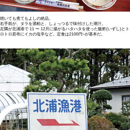
焼いても煮てもよしの絶品。
右手前が、タラを酒粕と、しょっつるで味付けした潮汁。
左隣が北浦港で 11 〜 12月に揚がるハタハタを使った飯鮓(いずし)とト
ロトロ若布にイカの塩辛など。定食は2100円~が基本だ。