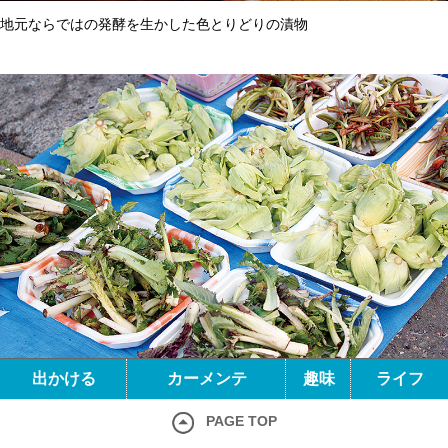
地元ならではの発酵を生かした色とりどりの漬物
出かける
カーメンテ
趣味
ライフ
採れ立ての山菜が目に鮮やか
PAGE TOP