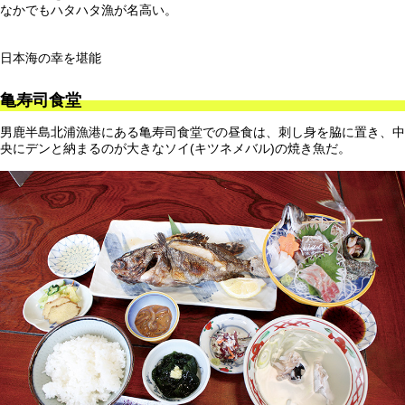
なかでもハタハタ漁が名高い。
日本海の幸を堪能
亀寿司食堂
男鹿半島北浦漁港にある亀寿司食堂での昼食は、刺し身を脇に置き、中
央にデンと納まるのが大きなソイ(キツネメバル)の焼き魚だ。