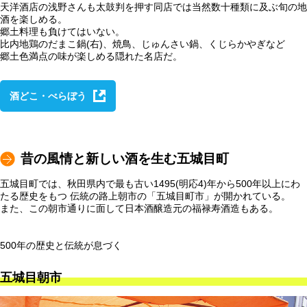
天洋酒店の浅野さんも太鼓判を押す同店では当然数十種類に及ぶ旬の地
酒を楽しめる。
郷土料理も負けてはいない。
比内地鶏のだまこ鍋(右)、焼鳥、じゅんさい鍋、くじらかやぎなど
郷土色満点の味が楽しめる隠れた名店だ。
酒どこ・べらぼう
昔の風情と新しい酒を生む五城目町
五城目町では、秋田県内で最も古い1495(明応4)年から500年以上にわ
たる歴史をもつ 伝統の路上朝市の「五城目町市」が開かれている。
また、この朝市通りに面して日本酒醸造元の福禄寿酒造もある。
500年の歴史と伝統が息づく
五城目朝市