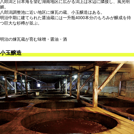
八郎潟と日本海を望む湖南地区に広がる潟上は水辺に隣接し、風光明
媚。
八郎潟調整池に近い地区に煉瓦の蔵、小玉醸造はある。
明治中期に建てられた醤油蔵には一升瓶4000本分のもろみが醸成を待
つ巨大な杉樽が並ぶ。
明治の煉瓦蔵が育む味噌・醤油・酒
小玉醸造