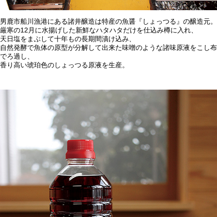
男鹿市船川漁港にある諸井醸造は特産の魚醤『しょっつる』の醸造元。
厳寒の12月に水揚げした新鮮なハタハタだけを仕込み樽に入れ、
天日塩をまぶして十年もの長期間漬け込み、
自然発酵で魚体の原型が分解して出来た味噌のような諸味原液をこし布
でろ過し、
香り高い琥珀色のしょっつる原液を生産。