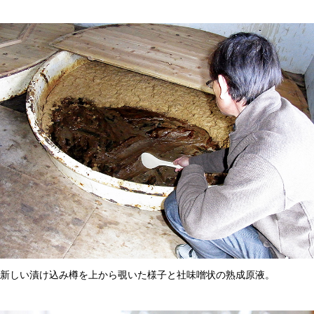
新しい漬け込み樽を上から覗いた様子と社味噌状の熟成原液。