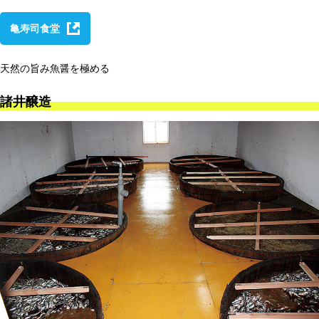
亀寿司食堂
天然の旨み魚醤を極める
諸井醸造