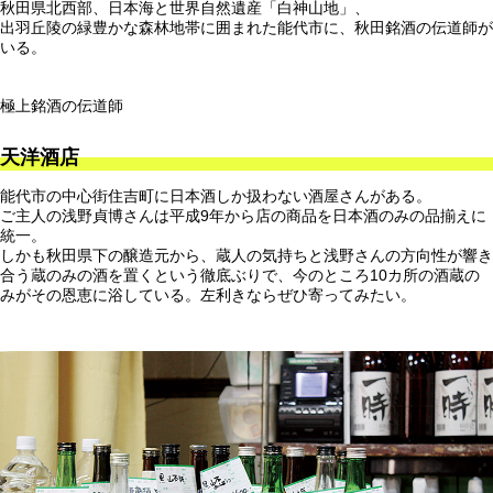
秋田県北西部、日本海と世界自然遺産「白神山地」、
出羽丘陵の緑豊かな森林地帯に囲まれた能代市に、秋田銘酒の伝道師が
いる。
極上銘酒の伝道師
天洋酒店
能代市の中心街住吉町に日本酒しか扱わない酒屋さんがある。
ご主人の浅野貞博さんは平成9年から店の商品を日本酒のみの品揃えに
統一。
しかも秋田県下の醸造元から、蔵人の気持ちと浅野さんの方向性が響き
合う蔵のみの酒を置くという徹底ぶりで、今のところ10カ所の酒蔵の
みがその恩恵に浴している。左利きならぜひ寄ってみたい。