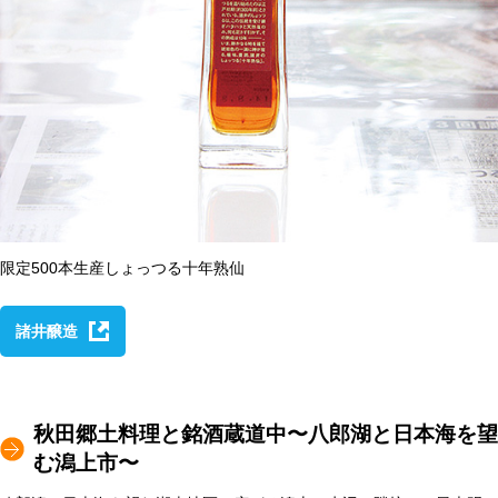
限定500本生産しょっつる十年熟仙
諸井醸造
秋田郷土料理と銘酒蔵道中〜八郎湖と日本海を望
む潟上市〜