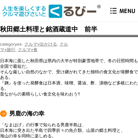
秋田郷土料理と銘酒蔵道中 前半
クルマ×出かける
,
クル
マ×旅行
,
クルマ×食
日本海に面した秋田県は県内の大半が特別豪雪地帯で、冬の日照時間も
全国で最短だ。
そんな厳しい自然のなかで、受け継がれてきた独特の食文化が発酵食で
ある。
『麹』を使った発酵食は日本酒、味噌、醤油、酢、漬物など多岐にわた
る。
昔ながらの素晴らしい食文化を味わおう!!
男鹿の海の幸
「なまはげ」の行事で知られる男鹿半島は、
日本海に突き出た半島で四季折々の魚介類、山菜の郷土料理と、
海山の幸を同時に楽しめる。