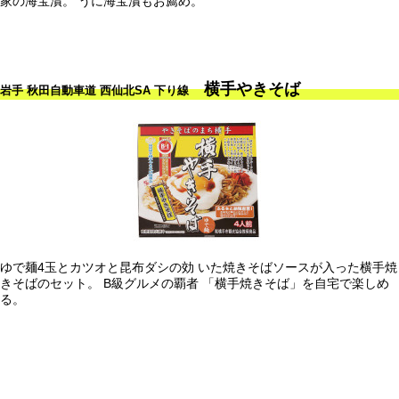
家の海宝漬。 うに海宝漬もお薦め。
横手やきそば
岩手 秋田自動車道 西仙北SA 下り線
ゆで麺4玉とカツオと昆布ダシの効 いた焼きそばソースが入った横手焼
きそばのセット。 B級グルメの覇者 「横手焼きそば」を自宅で楽しめ
る。