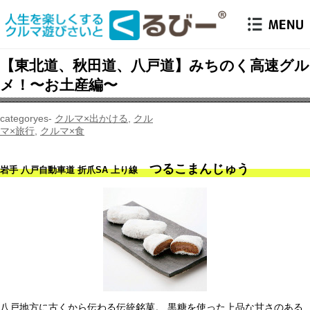
【東北道、秋田道、八戸道】みちのく高速グル
メ！〜お土産編〜
クルマ×出かける
,
クル
マ×旅行
,
クルマ×食
つるこまんじゅう
岩手 八戸自動車道 折爪SA 上り線
八戸地方に古くから伝わる伝統銘菓。 黒糖を使った上品な甘さのある