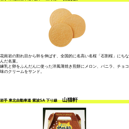
花崗岩の割れ目から幹を伸ばす、全国的に名高い名桜「石割桜」にちな
んだ名菓。
練乳と卵をふんだんに使った洋風薄焼き煎餅にメロン、バニラ、チョコ
味のクリームをサンド。
山猫軒
岩手 東北自動車道 紫波SA 下り線