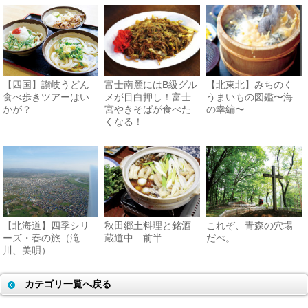
【四国】讃岐うどん
富士南麓にはB級グル
【北東北】みちのく
食べ歩きツアーはい
メが目白押し！富士
うまいもの図鑑〜海
かが？
宮やきそばが食べた
の幸編〜
くなる！
【北海道】四季シリ
秋田郷土料理と銘酒
これぞ、青森の穴場
ーズ・春の旅（滝
蔵道中 前半
だべ。
川、美唄）
カテゴリ一覧へ戻る