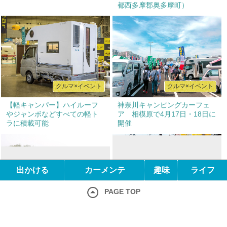
都西多摩郡奥多摩町）
クルマ×イベント
クルマ×イベント
【軽キャンパー】ハイルーフ
神奈川キャンピングカーフェ
やジャンボなどすべての軽ト
ア 相模原で4月17日・18日に
ラに積載可能
開催
出かける
カーメンテ
趣味
ライフ
PAGE TOP
クルマ×イベント
クルマ×イベント
ホーム
クルマ×出かける
毎年10月開催 北海道旧車天
毎年9月〜10月開催 みんなで
クルマ×カーメンテ