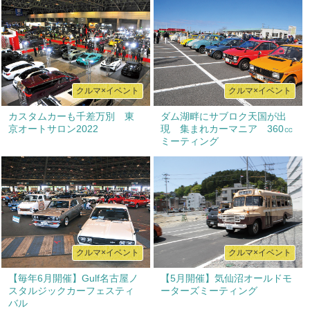
クルマ×イベント
クルマ×イベント
カスタムカーも千差万別 東
ダム湖畔にサブロク天国が出
京オートサロン2022
現 集まれカーマニア 360㏄
ミーティング
クルマ×イベント
クルマ×イベント
【毎年6月開催】Gulf名古屋ノ
【5月開催】気仙沼オールドモ
スタルジックカーフェスティ
ーターズミーティング
バル