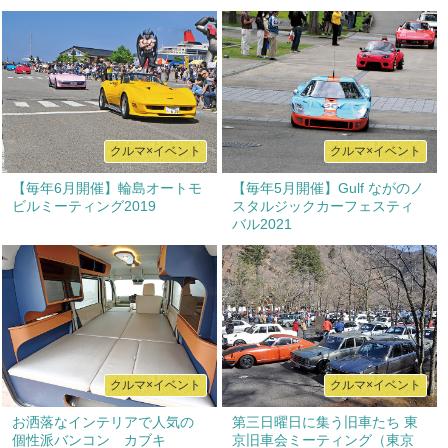
クルマ×イベント
クルマ×イベント
【毎年6月開催】輪島オートモ
【毎年5月開催】Gulf ながのノ
ビルミーティング2019
スタルジックカーフェスティ
バル2021
クルマ×イベント
クルマ×イベント
お洒落なインテリアで人気の
第三日曜日に集う旧車たち 東
個性派バンコン カブキ
京旧車会ミーティング（東京