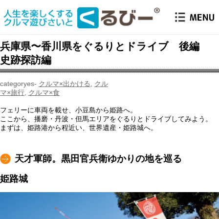
兵庫県〜香川県をぐるりとドライブ 後編
史跡探訪編
クルマ×出かける
,
クル
マ×旅行
,
クルマ×食
フェリーに車両を載せ、小豆島から姫路へ。
ここから、播磨・丹波・但馬エリアをぐるりとドライブしてみよう。
まずは、姫路港から程近い、世界遺産・姫路城へ。
天才軍師。黒田官兵衛ゆかりの地を巡る
姫路城