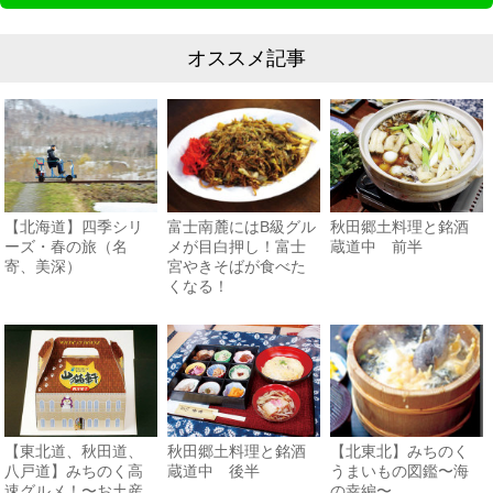
オススメ記事
【北海道】四季シリ
富士南麓にはB級グル
秋田郷土料理と銘酒
ーズ・春の旅（名
メが目白押し！富士
蔵道中 前半
寄、美深）
宮やきそばが食べた
くなる！
【東北道、秋田道、
秋田郷土料理と銘酒
【北東北】みちのく
八戸道】みちのく高
蔵道中 後半
うまいもの図鑑〜海
速グルメ！〜お土産
の幸編〜