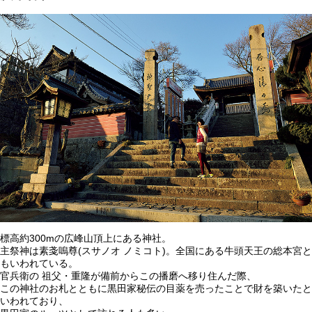
標高約300mの広峰山頂上にある神社。
主祭神は素戔嗚尊(スサノオ ノミコト)。全国にある牛頭天王の総本宮と
もいわれている。
官兵衛の 祖父・重隆が備前からこの播磨へ移り住んだ際、
この神社のお札とともに黒田家秘伝の目薬を売ったことで財を築いたと
いわれており、