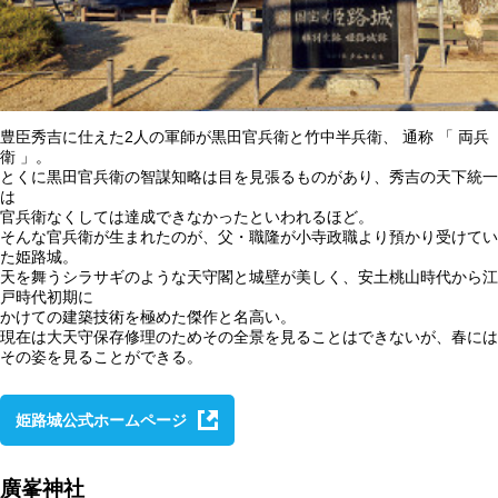
豊臣秀吉に仕えた2人の軍師が黒田官兵衛と竹中半兵衛、 通称 「 両兵
衛 」。
とくに黒田官兵衛の智謀知略は目を見張るものがあり、秀吉の天下統一
は
官兵衛なくしては達成できなかったといわれるほど。
そんな官兵衛が生まれたのが、父・職隆が小寺政職より預かり受けてい
た姫路城。
天を舞うシラサギのような天守閣と城壁が美しく、安土桃山時代から江
戸時代初期に
かけての建築技術を極めた傑作と名高い。
現在は大天守保存修理のためその全景を見ることはできないが、春には
その姿を見ることができる。
姫路城公式ホームページ
廣峯神社