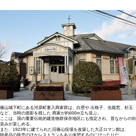
篠山城下町にある河原町妻入商家群は、白壁や 出格子、虫籠窓、杉玉
など、当時の面影を残した 商家が約600m立ち並ぶ。
ここは、国の重要伝統的建造物群保存地区にも指定され、昔ながらの街
並みが楽しめる。
また、1923年に建てられた旧篠山役場を改築した大正ロマン館は、
特産品の販売のほかレストランもあり休憩するのにぴったりだ。