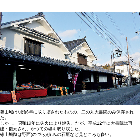
篠山城は明治6年に取り壊されたものの、二の丸大書院のみ保存され
た。
しかし、昭和19年に失火により焼失。だが、平成12年に大書院は再
建・復元され、かつての姿を取り戻した。
篠山城跡は野面(のづら)積 みの石垣など見どころも多い。