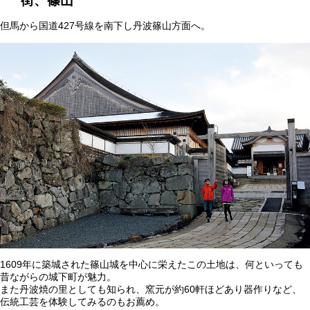
街、篠山
但馬から国道427号線を南下し丹波篠山方面へ。
1609年に築城された篠山城を中心に栄えたこの土地は、何といっても
昔ながらの城下町が魅力。
また丹波焼の里としても知られ、窯元が約60軒ほどあり器作りなど、
伝統工芸を体験してみるのもお薦め。