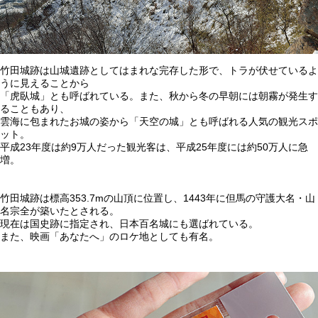
竹田城跡は山城遺跡としてはまれな完存した形で、トラが伏せているよ
うに見えることから
「虎臥城」とも呼ばれている。また、秋から冬の早朝には朝霧が発生す
ることもあり、
雲海に包まれたお城の姿から「天空の城」とも呼ばれる人気の観光スポ
ット。
平成23年度は約9万人だった観光客は、平成25年度には約50万人に急
増。
竹田城跡は標高353.7mの山頂に位置し、1443年に但馬の守護大名・山
名宗全が築いたとされる。
現在は国史跡に指定され、日本百名城にも選ばれている。
また、映画「あなたへ」のロケ地としても有名。