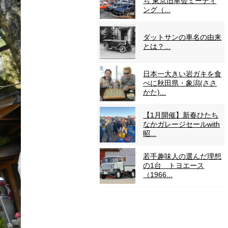
ち 東京旧車会ミーティ
ング（...
ダットサンの車名の由来
とは？...
日本一大きい岩ガキを食
べに秋田県・象潟(ささ
かた)...
【1月開催】新春ひたち
なかガレージセールwith
昭...
若手趣味人の選んだ理想
の1台 トヨエース
（1966...