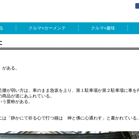
る
カーメンテ
趣味
た
」がある。
足腰が弱い方は、車のまま急坂を上り、第１駐車場か第２駐車場に車を
の商品が道にあふれている。
いう愛称がある。
には「静かにて祈る心で打つ鐘は 神と佛に心通わす」と書かれている