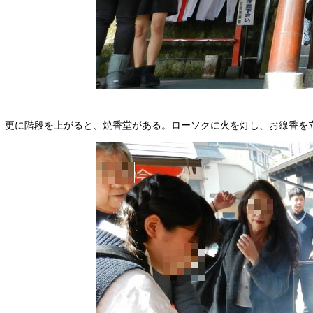
更に階段を上がると、焼香堂がある。ローソクに火を灯し、お線香を