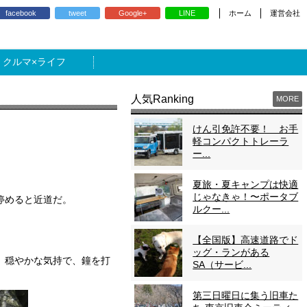
ホーム
運営会社
facebook
tweet
Google+
LINE
ライフ
人気Ranking
MORE
けん引免許不要！ お手
軽コンパクトトレーラ
ー...
夏旅・夏キャンプは快適
じゃなきゃ！〜ポータブ
停めると近道だ。
ルクー...
【全国版】高速道路でド
ッグ・ランがある
。穏やかな気持で、鐘を打
SA（サービ...
第三日曜日に集う旧車た