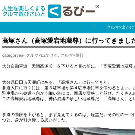
出かけ
高塚さん（高塚愛宕地蔵尊）に行ってきまし
クルマ×出かける
,
クルマ×旅行
大分自動車道 天瀬高塚IC を下りると目の前に、「高塚愛宕地蔵尊
大分県日田市天瀬町にある、「高塚さん」に行ってきた。
参道入口に行くには、第３駐車場か第４駐車場に車を停めるとよい。
駐車場から参道へ向かう細い道には、商店が所狭しと並び、たくさん
この高塚愛宕地蔵尊は、神仏混淆の珍しい地蔵尊だ。「高塚さん」と
参道の階段を上がると、まず見えてくるのは、鐘堂だ。その柱の一つ
つと、身が引き締まる思いがした。