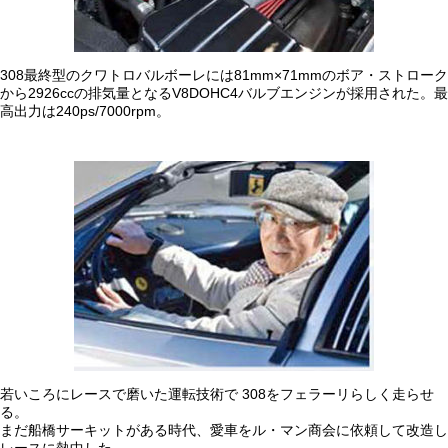
308最終型のクワトロバルボーレには81mm×71mmのボア・ストローク
から2926ccの排気量となるV8DOHC4バルブエンジンが採用された。最
高出力は240ps/7000rpm。
若いころにレースで磨いた運転技術で 308をフェラーリらしく走らせ
る。
まだ船橋サーキットがある時代、愛車をル・マン商会に依頼して改造し