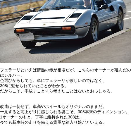
フェラーリといえば情熱の赤が相場だが、こちらのオーナーが選んだの
はシルバー。
色選びからしても、単にフェラーリが欲しいのではなく、
308に魅せられていたことがわかる。
だからこそ、手放すことすら考えたことはないとおっしゃる。
改造は一切せず、車高やホイールもオリジナルのままだ。
一見すると前上がりに感じられる姿こそ、308本来のディメンション。
1オーナーのもと、丁寧に維持された308は、
今でも新車時の走りを備える貴重な箱入り娘だといえる。