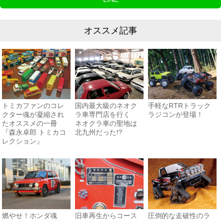
オススメ記事
トミカファンのコレ
国内最大級のネオク
手軽なRTRトラック
クター魂が凝縮され
ラ車専門店を行く
ラジコンが登場！
たオススメの一冊
ネオクラ車の聖地は
『森永卓郎 トミカコ
北九州だった!?
レクション』
燃やせ！ホンダ魂
旧車再生からコース
圧倒的な走破性のラ