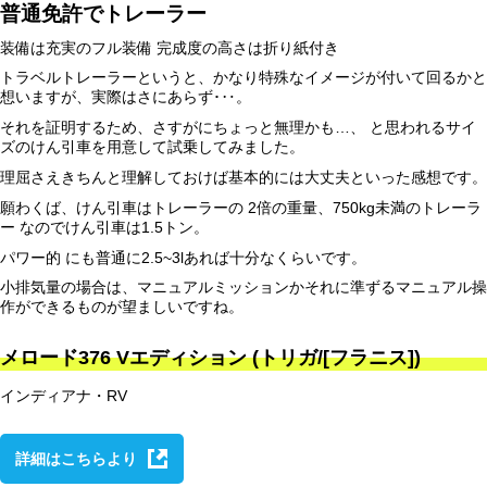
普通免許でトレーラー
装備は充実のフル装備 完成度の高さは折り紙付き
トラベルトレーラーというと、かなり特殊なイメージが付いて回るかと
想いますが、実際はさにあらず･‥。
それを証明するため、さすがにちょっと無理かも…、 と思われるサイ
ズのけん引車を用意して試乗してみました。
理屈さえきちんと理解しておけば基本的には大丈夫といった感想です。
願わくば、けん引車はトレーラーの 2倍の重量、750kg未満のトレーラ
ー なのでけん引車は1.5トン。
パワー的 にも普通に2.5~3lあれば十分なくらいです。
小排気量の場合は、マニュアルミッションかそれに準ずるマニュアル操
作ができるものが望ましいですね。
メロード376 Vエディション (トリガ/[フラニス])
インディアナ・RV
詳細はこちらより