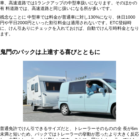
車、高速道路では1ランクアップの中型車扱いになります。そのほかの
有 料道路では、高速道路と同じ扱いになる所が多いです。
残念なことに 中型車では料金が普通車に対し130%になり、休日1000
円や平日2000円といった割引料金は適用されないです。ETC登録時
に、けん引ありにチェックを入れておけば、自動でけん引時料金となり
ます。
鬼門のバックは上達する喜びとともに
普通免許でけん引できるサイズだと、トレーラーそのものの全 長が6m
未満と短いため、バックではトレーラーの挙動が思ったより大きく反応