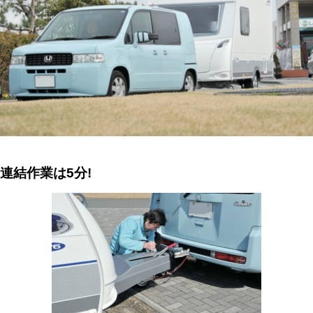
連結作業は
5
分
!