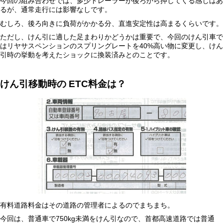
今回の組み合わせでは、多少トレーラーが後ろから押してくる感じはあ
るが、通常走行には影響なしです。
むしろ、後ろ向きに負荷がかかる分、直進安定性は高まるくらいです。
ただし、けん引に適した足まわりかどうかは重要で、今回のけん引車で
はリヤサスペンションのスプリングレートを40%高い物に変更し、けん
引時の挙動を考えたショックに換装済みとのことです。
けん引移動時の
ETC
料金は？
有料道路料金はその道路の管理者によるのでまちまち。
今回は、普通車で750kg未満をけん引なので、首都高速道路では普通