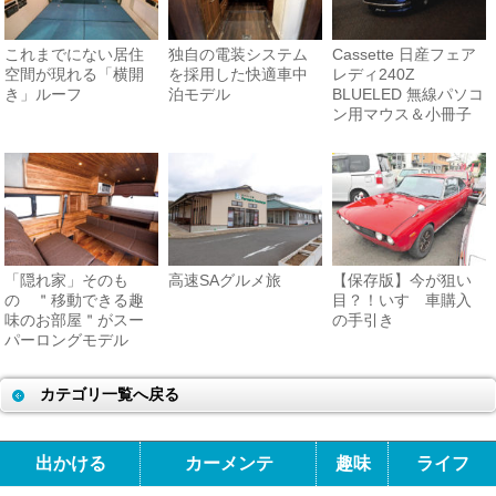
これまでにない居住
独自の電装システム
Cassette 日産フェア
空間が現れる「横開
を採用した快適車中
レディ240Z
き」ルーフ
泊モデル
BLUELED 無線パソコ
ン用マウス＆小冊子
「隠れ家」そのも
高速SAグルメ旅
【保存版】今が狙い
の ＂移動できる趣
目？！いすゞ車購入
味のお部屋＂がスー
の手引き
パーロングモデル
カテゴリ一覧へ戻る
出かける
カーメンテ
趣味
ライフ