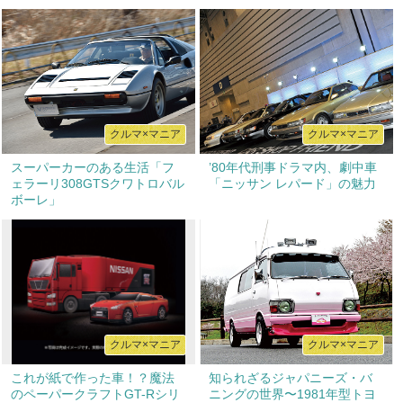
クルマ×マニア
クルマ×マニア
スーパーカーのある生活「フ
’80年代刑事ドラマ内、劇中車
ェラーリ308GTSクワトロバル
「ニッサン レパード」の魅力
ボーレ」
クルマ×マニア
クルマ×マニア
これが紙で作った車！？魔法
知られざるジャパニーズ・バ
のペーパークラフトGT-Rシリ
ニングの世界〜1981年型トヨ