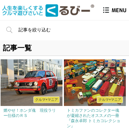
記事を絞り込む
記事一覧
クルマ×マニア
クルマ×マニア
燃やせ！ホンダ魂 現役ラリ
トミカファンのコレクター魂
ー仕様のＲＳ
が凝縮されたオススメの一冊
『森永卓郎 トミカコレクショ
ン』