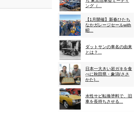
ち 東京旧車会ミーティ
ング（...
【1月開催】新春ひたち
なかガレージセールwith
昭...
ダットサンの車名の由来
とは？...
日本一大きい岩ガキを食
べに秋田県・象潟(ささ
かた)...
水性サビ転換塗料で、旧
車を長持ちさせる...