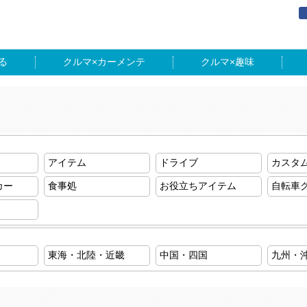
る
カーメンテ
趣味
アイテム
ドライブ
カスタ
カー
食事処
お役立ちアイテム
自転車
東海・北陸・近畿
中国・四国
九州・