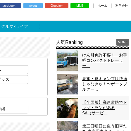
ホーム
運営会社
facebook
tweet
Google+
LINE
ライフ
人気Ranking
MORE
けん引免許不要！ お手
軽コンパクトトレーラ
ー...
ム
夏旅・夏キャンプは快適
グッズ
じゃなきゃ！〜ポータブ
ルクー...
【全国版】高速道路でド
ッグ・ランがある
沖縄
SA（サービ...
第三日曜日に集う旧車た