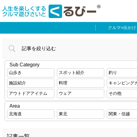
出かけ
記事を絞り込む
Sub Category
山歩き
スポット紹介
釣り
施設紹介
料理
キャンピング
アウトドアアイテム
ウェア
その他
Area
北海道
東北
関東・信越
記事一覧