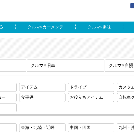
る
カーメンテ
趣味
クルマ×旧車
クルマ×自慢
アイテム
ドライブ
カスタ
カー
食事処
お役立ちアイテム
自転車
東海・北陸・近畿
中国・四国
九州・