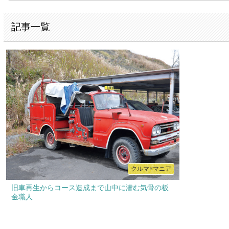
記事一覧
クルマ×マニア
旧車再生からコース造成まで山中に潜む気骨の板
金職人