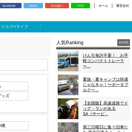
ホーム
運営会社
facebook
tweet
Google+
LINE
ライフ
人気Ranking
MORE
けん引免許不要！ お手
軽コンパクトトレーラ
ー...
夏旅・夏キャンプは快適
じゃなきゃ！〜ポータブ
ム
ルクー...
グッズ
【全国版】高速道路でド
ッグ・ランがある
SA（サービ...
沖縄
第三日曜日に集う旧車た