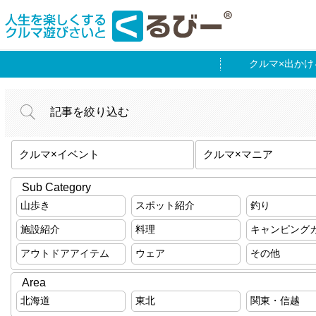
出かけ
記事を絞り込む
クルマ×イベント
クルマ×マニア
Sub Category
山歩き
スポット紹介
釣り
施設紹介
料理
キャンピング
アウトドアアイテム
ウェア
その他
Area
北海道
東北
関東・信越