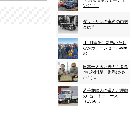
ち 東京旧車会ミーティ
ング（...
ダットサンの車名の由来
とは？...
【1月開催】新春ひたち
なかガレージセールwith
昭...
日本一大きい岩ガキを食
べに秋田県・象潟(ささ
かた)...
若手趣味人の選んだ理想
の1台 トヨエース
（1966...