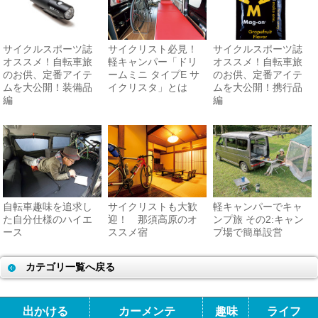
サイクルスポーツ誌
サイクリスト必見！
サイクルスポーツ誌
オススメ！自転車旅
軽キャンパー「ドリ
オススメ！自転車旅
のお供、定番アイテ
ームミニ タイプE サ
のお供、定番アイテ
ムを大公開！装備品
イクリスタ」とは
ムを大公開！携行品
編
編
自転車趣味を追求し
サイクリストも大歓
軽キャンパーでキャ
た自分仕様のハイエ
迎！ 那須高原のオ
ンプ旅 その2:キャン
ース
ススメ宿
プ場で簡単設営
カテゴリ一覧へ戻る
出かける
カーメンテ
趣味
ライフ