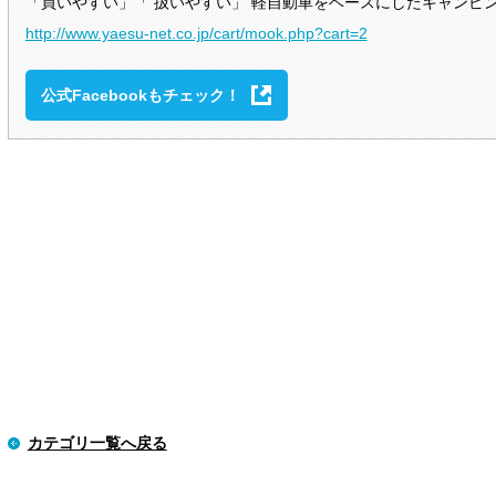
「買いやすい」「 扱いやすい」 軽自動車をベースにしたキャンピ
http://www.yaesu-net.co.jp/cart/mook.php?cart=2
公式Facebookもチェック！
カテゴリ一覧へ戻る