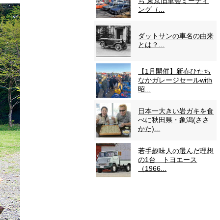
ち 東京旧車会ミーティ
ング（...
ダットサンの車名の由来
とは？...
【1月開催】新春ひたち
なかガレージセールwith
昭...
日本一大きい岩ガキを食
べに秋田県・象潟(ささ
かた)...
若手趣味人の選んだ理想
の1台 トヨエース
（1966...