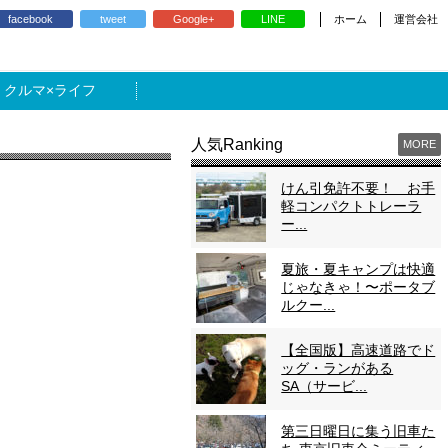
ホーム
運営会社
facebook
tweet
Google+
LINE
ライフ
人気Ranking
MORE
けん引免許不要！ お手
軽コンパクトトレーラ
ー...
夏旅・夏キャンプは快適
じゃなきゃ！〜ポータブ
ルクー...
【全国版】高速道路でド
ッグ・ランがある
SA（サービ...
第三日曜日に集う旧車た