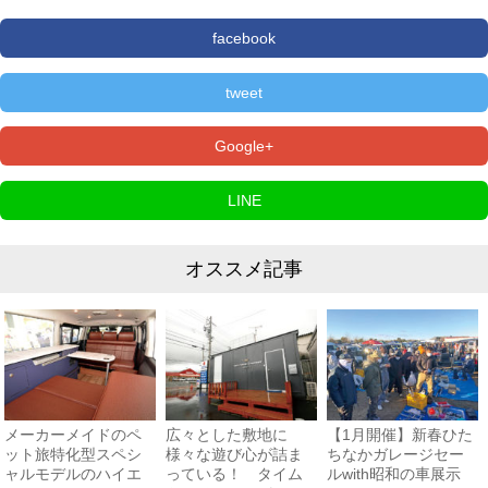
facebook
tweet
Google+
LINE
オススメ記事
メーカーメイドのペ
広々とした敷地に
【1月開催】新春ひた
ット旅特化型スペシ
様々な遊び心が詰ま
ちなかガレージセー
ャルモデルのハイエ
っている！ タイム
ルwith昭和の車展示