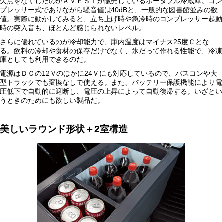
欠点をなくしたのがＡＶＥＳＴが販売しているポータブル冷蔵庫。コン
プレッサー式でありながら騒音値は40dBと、一般的な図書館並みの数
値。実際に動かしてみると、立ち上げ時や急冷時のコンプレッサー起動
時の突入音も、ほとんど感じられないレベル。
さらに優れているのが冷却能力で、庫内温度はマイナス25度Ｃとな
る。飲料の冷却や食材の保存だけでなく、氷だって作れる性能で、冷凍
庫としても利用できるのだ。
電源はＤＣの12Ｖのほかに24Ｖにも対応しているので、バスコンや大
型トラックでも変換なしで使える。また、バッテリー保護機能により電
圧低下で自動的に遮断し、電圧の上昇によって自動復帰する。いざとい
うときのためにも欲しい製品だ。
美しいラウンド形状＋2室構造