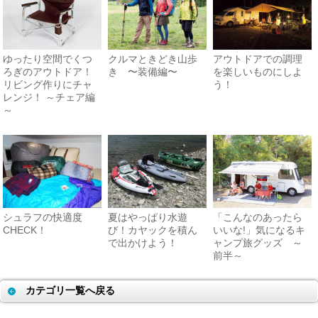
ゆったり空間でくつ
クルマときどき山歩
アウトドアでの調理
ろぎのアウトドア！
き 〜装備編〜
を楽しいものにしよ
リビング作りにチャ
う！
レンジ！ ～チェア編
～
シュラフの快適度
夏はやっぱり水遊
「こんなのあったら
CHECK！
び！カヤックを積ん
いいな!」気になるキ
で出かけよう！
ャンプ旅グッズ ～
前半～
カテゴリ一覧へ戻る