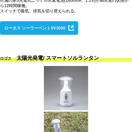
付属の単3充電式ニッケル水素電池(1600mA、1.2V)が満充電の状態か
ら12時間稼働。
スイッチで吸気、排気を切り替えられる。
ロータス ソーラーベントSV3000
太陽光発電/ スマートソルランタン
ロゴス