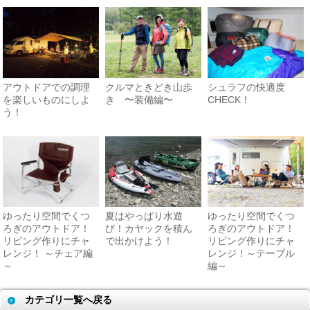
アウトドアでの調理
クルマときどき山歩
シュラフの快適度
を楽しいものにしよ
き 〜装備編〜
CHECK！
う！
ゆったり空間でくつ
夏はやっぱり水遊
ゆったり空間でくつ
ろぎのアウトドア！
び！カヤックを積ん
ろぎのアウトドア！
リビング作りにチャ
で出かけよう！
リビング作りにチャ
レンジ！ ～チェア編
レンジ！～テーブル
～
編～
カテゴリ一覧へ戻る