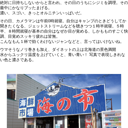
絶対に日持ちしないからと言われ、その日のうちにシジミを調理。その
最中にかなりブッたまげる。
濃い、スゴい、きっとオルニチンいっぱいだ。
その日、カメラマンは午前0時就寝。自分はキャンプのときどうしてか
聞きたくなる、ジェットストリームなどを聴きつつ１時半就寝。５時
半、８時間就寝が基本の自分はなぜか目が覚める、しかもものすごく快
調、目覚めスッキリ疲れは皆無。
こんなもん１杯で効くわけないジャンなどと、言ってはいけないね。
ウマそうなノリ巻きも加え、ダイネットの上は北海道の景色満開
水からユックリ温度を上げていくと、青い青い！ 写真で表現しきれな
い色と濃さである。