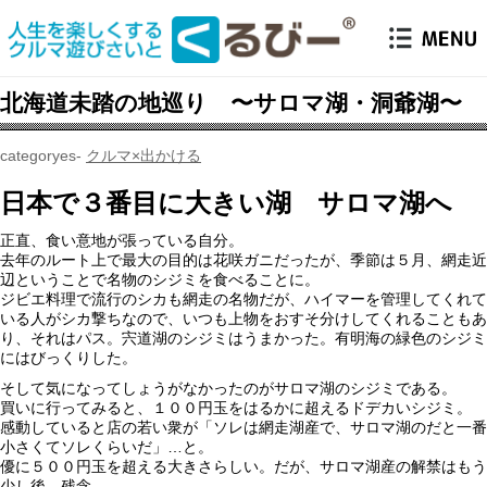
北海道未踏の地巡り 〜サロマ湖・洞爺湖〜
クルマ×出かける
日本で３番目に大きい湖 サロマ湖へ
正直、食い意地が張っている自分。
去年のルート上で最大の目的は花咲ガニだったが、季節は５月、網走近
辺ということで名物のシジミを食べることに。
ジビエ料理で流行のシカも網走の名物だが、ハイマーを管理してくれて
いる人がシカ撃ちなので、いつも上物をおすそ分けしてくれることもあ
り、それはパス。宍道湖のシジミはうまかった。有明海の緑色のシジミ
にはびっくりした。
そして気になってしょうがなかったのがサロマ湖のシジミである。
買いに行ってみると、１００円玉をはるかに超えるドデカいシジミ。
感動していると店の若い衆が「ソレは網走湖産で、サロマ湖のだと一番
小さくてソレくらいだ」…と。
優に５００円玉を超える大きさらしい。だが、サロマ湖産の解禁はもう
少し後…残念。