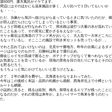
湯500円、露天風呂がイケてます。
周辺にはそのほかにも温泉施設が多く、入り比べで１日いてもいいか
も・・・。
ただ、当麻から旭川へ抜けながら走っているときに気づいたのだが、畑
が田んぼだらけになってしまっているという事実。
ちょうど田植えが行なわれていて、用水路は波打つ大量の水が流れてい
たこともあって、その変化に驚かざるをえなかった。
そりゃ最近は北海道のブランド米がおいしく、大人気で一大米どころに
もなっているし、そこここの施設で利き米セットを売っているが…。
それと忘れてはいけないのは、北見や十勝地方。昨年の台風によるダメ
ージはかなりのもので、日勝峠は秋まで通行止め。
都会じゃイモが高値で困るとか、ポテトチップがなくて食べれないなど
お気楽なことを言っているが、現地の景色を目の当たりにするとその口
も黙るだろう。
もうちょっと気にかけてもいいと思うけどなぁ。
さて、２年の歳月を費やし、北海道をかなりまわってみた。
今年はこの後続く本誌・品田の札幌から函館、西海岸北上で小樽という
ルートも網羅。
小誌的に見ると、残るは紋別、稚内、留萌を走るエリアが残ったことに
なるのだが、それの実現は来年か。またハイマーで再来を誓うのだっ
た。