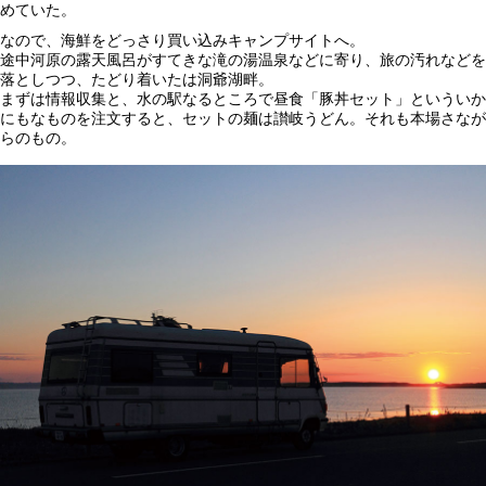
めていた。
なので、海鮮をどっさり買い込みキャンプサイトへ。
途中河原の露天風呂がすてきな滝の湯温泉などに寄り、旅の汚れなどを
落としつつ、たどり着いたは洞爺湖畔。
まずは情報収集と、水の駅なるところで昼食「豚丼セット」といういか
にもなものを注文すると、セットの麺は讃岐うどん。それも本場さなが
らのもの。