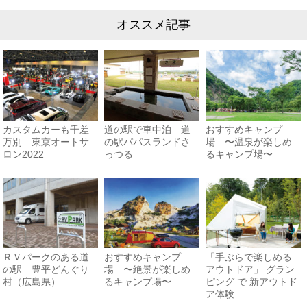
オススメ記事
カスタムカーも千差
道の駅で車中泊 道
おすすめキャンプ
万別 東京オートサ
の駅パパスランドさ
場 〜温泉が楽しめ
ロン2022
っつる
るキャンプ場〜
ＲＶパークのある道
おすすめキャンプ
「手ぶらで楽しめる
の駅 豊平どんぐり
場 〜絶景が楽しめ
アウトドア」 グラン
村（広島県）
るキャンプ場〜
ピング で 新アウトド
ア体験