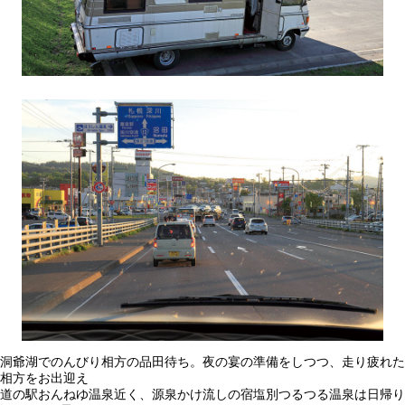
洞爺湖でのんびり相方の品田待ち。夜の宴の準備をしつつ、走り疲れた
相方をお出迎え
道の駅おんねゆ温泉近く、源泉かけ流しの宿塩別つるつる温泉は日帰り