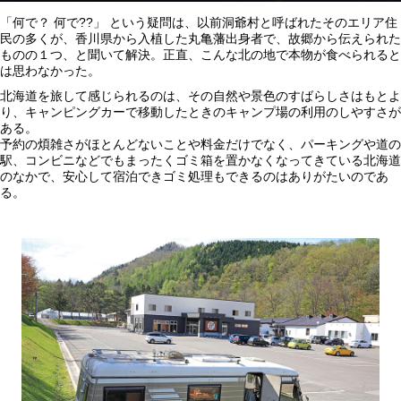
「何で？ 何で??」 という疑問は、以前洞爺村と呼ばれたそのエリア住
民の多くが、香川県から入植した丸亀藩出身者で、故郷から伝えられた
ものの１つ、と聞いて解決。正直、こんな北の地で本物が食べられると
は思わなかった。
北海道を旅して感じられるのは、その自然や景色のすばらしさはもとよ
り、キャンピングカーで移動したときのキャンプ場の利用のしやすさが
ある。
予約の煩雑さがほとんどないことや料金だけでなく、パーキングや道の
駅、コンビニなどでもまったくゴミ箱を置かなくなってきている北海道
のなかで、安心して宿泊できゴミ処理もできるのはありがたいのであ
る。