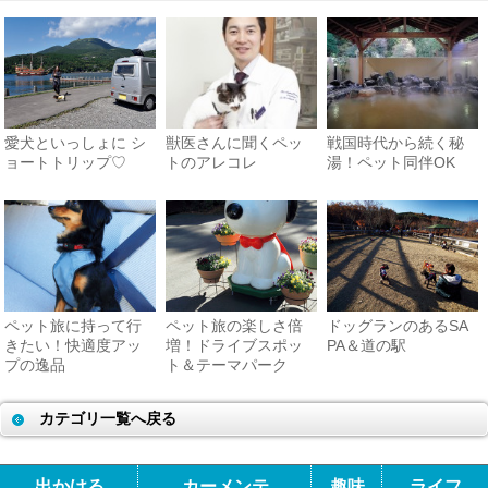
愛犬といっしょに シ
獣医さんに聞くペッ
戦国時代から続く秘
ョートトリップ♡
トのアレコレ
湯！ペット同伴OK
ペット旅に持って行
ペット旅の楽しさ倍
ドッグランのあるSA
きたい！快適度アッ
増！ドライブスポッ
PA＆道の駅
プの逸品
ト＆テーマパーク
カテゴリ一覧へ戻る
出かける
カーメンテ
趣味
ライフ