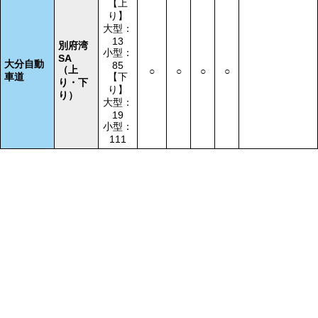
【上
り】
大型：
13
別府湾
小型：
SA
大分自動
85
（上
○
○
○
○
車道
【下
り・下
り】
り）
大型：
19
小型：
111