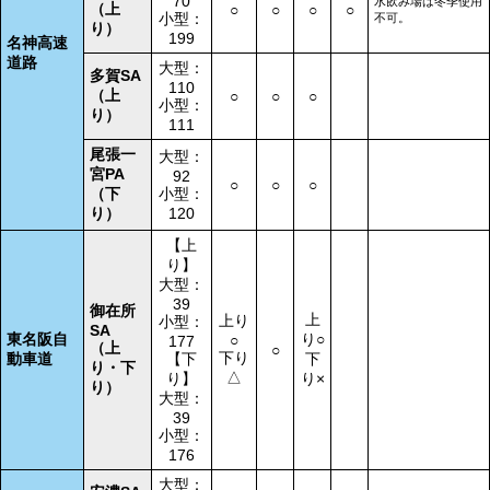
70
水飲み場は冬季使用
（上
○
○
○
○
小型：
不可。
り）
199
名神高速
道路
大型：
多賀SA
110
（上
○
○
○
小型：
り）
111
尾張一
大型：
宮PA
92
○
○
○
（下
小型：
り）
120
【上
り】
大型：
39
御在所
上
上り
小型：
SA
東名阪自
り○
○
177
（上
○
下り
動車道
【下
下
り・下
△
り】
り×
り）
大型：
39
小型：
176
大型：