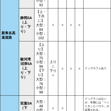
小型：
92
【上・
下共
静岡SA
に】
（上
○
○
○
○
大型：
り・下
84
り）
新東名高
小型：
速道路
102
【上
り】
大型：
75
駿河湾
上り
小型：
沼津SA
△
98
（上
○
○
○
ドッグカフェあり
【下
下り
り・下
り】
○
り）
大型：
76
小型：
98
ドッグランはない
大型：
が、冬期には「ペッ
双葉SA
48
トホッとハウス」が
（下
○
○
小型：
設置される。