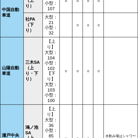
（上
○
○
○
○
小型：
り）
107
中国自動
車道
大型：
社PA
21
（下
○
○
○
小型：
り）
32
【上
り】
大型：
104
三木SA
小型：
山陽自動
（上
102
○
○
○
○
車道
り・下
【下
り）
り】
大型：
103
小型：
100
【上
り】
大型：
36
鴻ノ池
小型：
SA
瀬戸中央
85
水飲み場はシャワー
（上