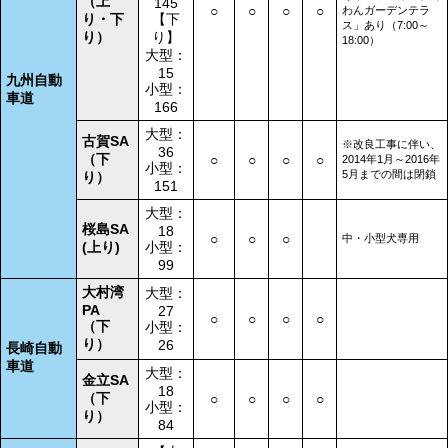
（上
145
○
○
○
○
わんガーデンテラ
り・下
【下
ス」あり（7:00～
り）
り】
18:00）
大型：
15
九州自動
小型：
車道
166
大型：
古賀SA
※改良工事に伴い、
36
（下
○
○
○
○
2014年1月～2016年
小型：
5月までの間は閉鎖
り）
151
大型：
桜島SA
18
○
○
○
中・小型犬専用
(上り)
小型：
99
大村湾
大型：
PA
27
○
○
○
○
（下
小型：
り）
26
長崎自動
車道
大型：
金立SA
18
（下
○
○
○
○
小型：
り）
84