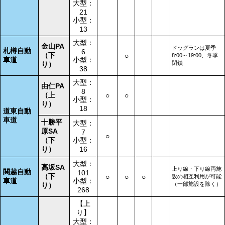
大型：
21
小型：
13
大型：
金山PA
ドッグランは夏季
札樽自動
6
（下
○
8:00～19:00、冬季
車道
小型：
閉鎖
り）
38
大型：
由仁PA
8
（上
○
○
小型：
り）
18
道東自動
車道
十勝平
大型：
原SA
7
○
（下
小型：
り）
16
大型：
高坂SA
上り線・下り線両施
関越自動
101
（下
○
○
○
設の相互利用が可能
車道
小型：
（一部施設を除く）
り）
268
【上
り】
大型：