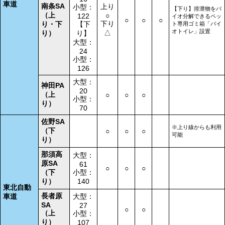
車道
南条SA
上り
小型：
【下り】排泄物をバ
（上
○
122
イオ分解できるペッ
○
○
○
下り
り・下
【下
ト専用ゴミ箱「バイ
オトイレ」設置
△
り）
り】
大型：
24
小型：
126
大型：
神田PA
20
（上
○
○
○
小型：
り）
70
佐野SA
※上り線からも利用
（下
○
○
○
可能
り）
那須高
大型：
原SA
61
○
○
○
（下
小型：
り）
140
東北自動
長者原
車道
大型：
SA
27
○
○
（上
小型：
り）
107