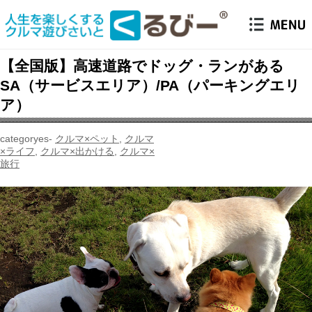
【全国版】高速道路でドッグ・ランがある
SA（サービスエリア）/PA（パーキングエリ
ア）
クルマ×ペット
,
クルマ
×ライフ
,
クルマ×出かける
,
クルマ×
旅行