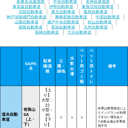
新東名高速道路
中央自動車道
名神高速道路
東名阪自動車道
伊勢自動車道
東海北陸自動車道
北陸自動車道
東北自動車道
阪和自動車道
神戸淡路鳴門自動車道
舞鶴若狭自動車道
中国自動車道
山陽自動車道
瀬戸中央自動車道
松山自動車道
徳島自動車道
高知自動車道
九州自動車道
長崎自動車道
大分自動車道
ペ
ペ
ッ
ッ
水
駐車
公
ト
ト
飲
SA/PA
場/規
園・
用
用
備考
名
み
模
緑地
ゴ
ト
場
ミ
イ
箱
レ
【上
り】
大型：
22
冬季は降雪状況によ
有珠山
小型：
りドッグランが利用
道央自動
SA
30
○
○
○
できない場合あり
（上・
車道
【下
※水飲み場は冬季使
下）
り】
用不可