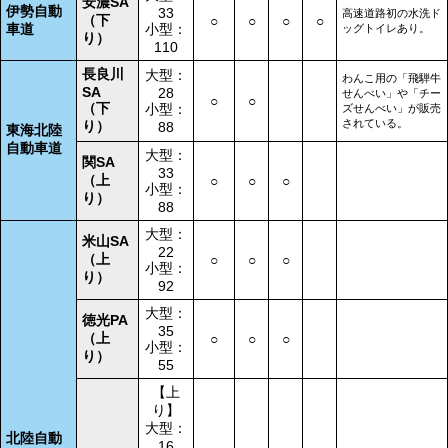
安濃SA
伊勢自動
33
高速道路初の水洗ド
（下
○
○
○
○
車道
小型：
ッグトイレあり。
り）
110
長良川
大型：
わんこ用の「飛騨牛
SA
28
せんべい」や「チー
○
○
（下
小型：
ズせんべい」が販売
されている。
り）
88
東海北陸
自動車道
大型：
関SA
33
（上
○
○
○
小型：
り）
88
大型：
米山SA
22
（上
○
○
○
小型：
り）
92
大型：
徳光PA
35
（上
○
○
○
小型：
り）
55
【上
り】
大型：
北陸自動
16