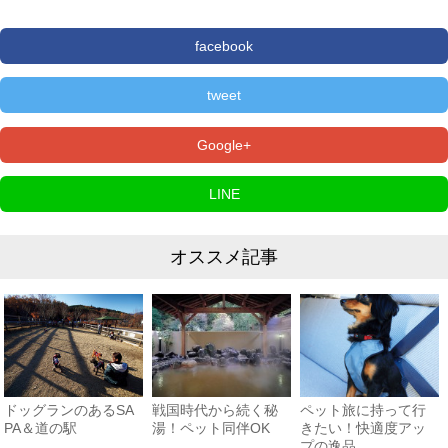
facebook
tweet
Google+
LINE
オススメ記事
ドッグランのあるSA
戦国時代から続く秘
ペット旅に持って行
PA＆道の駅
湯！ペット同伴OK
きたい！快適度アッ
プの逸品