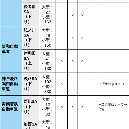
長者原
大型：
SA
27
○
○
（下
小型：
り）
163
紀ノ川
大型：
SA
49
○
○
（下
小型：
り）
150
阪和自動
車道
岸和田
大型：
SA
41
○
○
○
（上
小型：
り）
130
大型：
神戸淡路
淡路SA
102
鳴門自動
（下
○
上下線行き来自由
小型：
車道
り）
330
大型：
西紀SA
舞鶴若狭
12
水飲み場はシャワー
（下
○
○
○
自動車道
小型：
付き
り）
80
大型：
加西SA
45