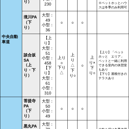
り）
※ペットホッとハウ
230
スは冬季のみ利用可
大型：
境川PA
49
（下
○
○
○
小型：
り）
36
中央自動
【上
車道
り】
大型：
【上り】「ペット
51
上
談合坂
ホッと エリア」
上
上り
小型：
り
SA
ペットと一緒に利用
り×
○
458
（上
△
○
できる室内の休憩室
下り
【下
下
り・下
もあり
下
△
り】
り○
【下り】屋根付きの
り）
り○
大型：
テラスあり
61
小型：
310
菩提寺
大型：
PA
50
○
○
○
（下
小型：
り）
49
大型：
黒丸PA