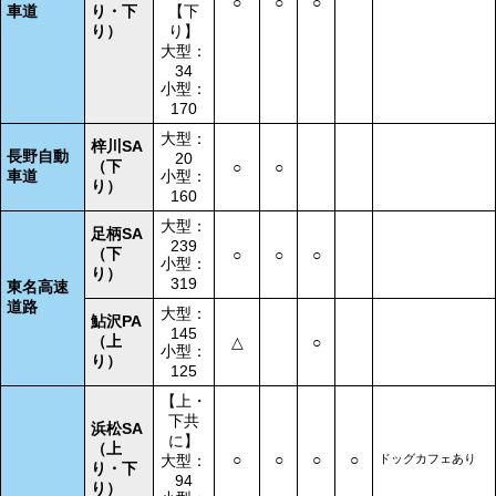
○
○
○
車道
り・下
【下
り）
り】
大型：
34
小型：
170
大型：
梓川SA
長野自動
20
（下
○
○
車道
小型：
り）
160
大型：
足柄SA
239
（下
○
○
○
小型：
り）
319
東名高速
道路
大型：
鮎沢PA
145
（上
△
○
小型：
り）
125
【上・
下共
浜松SA
に】
（上
○
○
○
○
大型：
ドッグカフェあり
り・下
94
り）