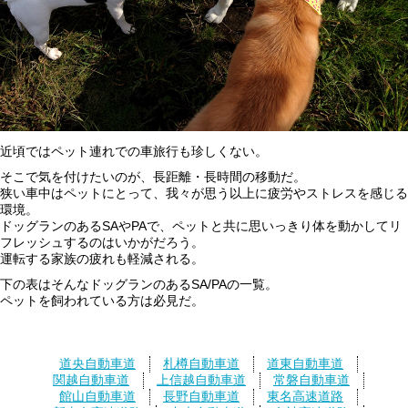
近頃ではペット連れでの車旅行も珍しくない。
そこで気を付けたいのが、長距離・長時間の移動だ。
狭い車中はペットにとって、我々が思う以上に疲労やストレスを感じる
環境。
ドッグランのあるSAやPAで、ペットと共に思いっきり体を動かしてリ
フレッシュするのはいかがだろう。
運転する家族の疲れも軽減される。
下の表はそんなドッグランのあるSA/PAの一覧。
ペットを飼われている方は必見だ。
道央自動車道
札樽自動車道
道東自動車道
関越自動車道
上信越自動車道
常磐自動車道
館山自動車道
長野自動車道
東名高速道路