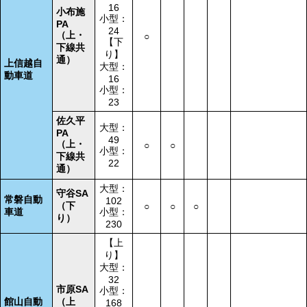
16
小布施
小型：
PA
24
（上・
○
【下
下線共
り】
通）
上信越自
大型：
動車道
16
小型：
23
佐久平
大型：
PA
49
（上・
○
○
小型：
下線共
22
通）
大型：
守谷SA
常磐自動
102
（下
○
○
○
車道
小型：
り）
230
【上
り】
大型：
32
市原SA
小型：
館山自動
（上
168