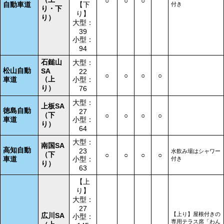
○
○
○
自動車道
【下
付き
り・下
り】
り）
大型：
39
小型：
94
石鎚山
大型：
松山自動
SA
22
○
○
○
○
（上
車道
小型：
り）
76
大型：
上板SA
徳島自動
27
（下
○
○
○
○
車道
小型：
り）
64
大型：
南国SA
高知自動
23
水飲み場はシャワー
（下
○
○
○
○
車道
小型：
付き
り）
63
【上
り】
大型：
27
【上り】屋根付きの
広川SA
小型：
専用テラス席「わん