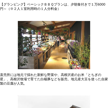
【グランピング】ベーシックＢＢＱプランは、夕朝食付きで１万6000
円～（※２人１室利用時の１人分料金）
直売所には地元で採れた新鮮な野菜や、高根沢産のお米「とちぎの
星」、高根沢牧場で育てた白楊豚などを販売。地元産大豆を使った自家
製の豆腐が人気。