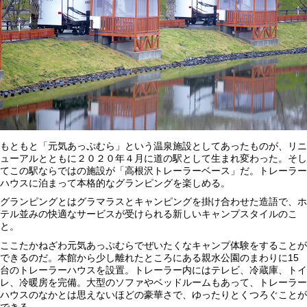
もともと「元気あっぷむら」という温泉施設としてあったものが、リニ
ューアルとともに２０２０年４月に道の駅として生まれ変わった。そし
てこの駅ならではの施設が「高根沢トレーラーベース」だ。トレーラー
ハウスに泊まって本格的なグランピングを楽しめる。
グランピングとはグラマラスとキャンピングを掛け合わせた造語で、ホ
テル並みの快適なサービスが受けられる新しいキャンプスタイルのこ
と。
ここたかねざわ元気あっぷむらでぜいたくなキャンプ体験をすることが
できるのだ。本館から少し離れたところにある親水公園のまわりに15
台のトレーラーハウスを設置。トレーラー内にはテレビ、冷蔵庫、トイ
レ、冷暖房を完備。大型のソファやベッドルームもあって、トレーラー
ハウスのなかとは思えないほどの豪華さで、ゆったりとくつろぐことが