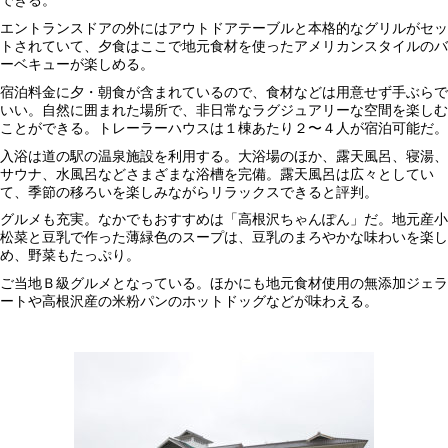
できる。
エントランスドアの外にはアウトドアテーブルと本格的なグリルがセッ
トされていて、夕食はここで地元食材を使ったアメリカンスタイルのバ
ーベキューが楽しめる。
宿泊料金に夕・朝食が含まれているので、食材などは用意せず手ぶらで
いい。自然に囲まれた場所で、非日常なラグジュアリーな空間を楽しむ
ことができる。トレーラーハウスは１棟あたり２〜４人が宿泊可能だ。
入浴は道の駅の温泉施設を利用する。大浴場のほか、露天風呂、寝湯、
サウナ、水風呂などさまざまな浴槽を完備。露天風呂は広々としてい
て、季節の移ろいを楽しみながらリラックスできると評判。
グルメも充実。なかでもおすすめは「高根沢ちゃんぽん」だ。地元産小
松菜と豆乳で作った薄緑色のスープは、豆乳のまろやかな味わいを楽し
め、野菜もたっぷり。
ご当地Ｂ級グルメとなっている。ほかにも地元食材使用の無添加ジェラ
ートや高根沢産の米粉パンのホットドッグなどが味わえる。