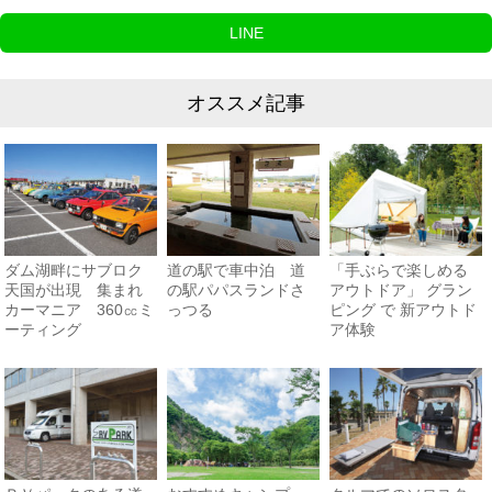
LINE
オススメ記事
ダム湖畔にサブロク
道の駅で車中泊 道
「手ぶらで楽しめる
天国が出現 集まれ
の駅パパスランドさ
アウトドア」 グラン
カーマニア 360㏄ミ
っつる
ピング で 新アウトド
ーティング
ア体験