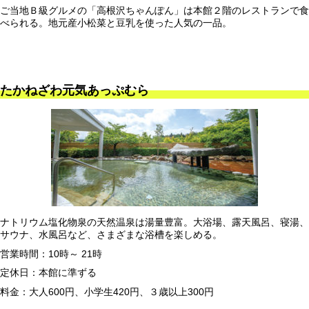
ご当地Ｂ級グルメの「高根沢ちゃんぽん」は本館２階のレストランで食
べられる。地元産小松菜と豆乳を使った人気の一品。
たかねざわ元気あっぷむら
ナトリウム塩化物泉の天然温泉は湯量豊富。大浴場、露天風呂、寝湯、
サウナ、水風呂など、さまざまな浴槽を楽しめる。
営業時間：10時～ 21時
定休日：本館に準ずる
料金：大人600円、小学生420円、３歳以上300円