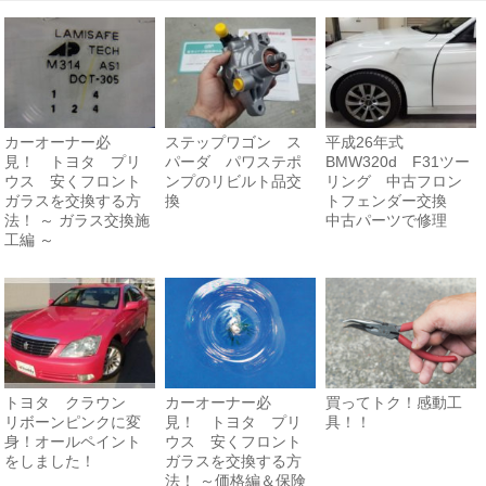
カーオーナー必
ステップワゴン ス
平成26年式
見！ トヨタ プリ
パーダ パワステポ
BMW320d F31ツー
ウス 安くフロント
ンプのリビルト品交
リング 中古フロン
ガラスを交換する方
換
トフェンダー交換
法！ ～ ガラス交換施
中古パーツで修理
工編 ～
トヨタ クラウン
カーオーナー必
買ってトク！感動工
リボーンピンクに変
見！ トヨタ プリ
具！！
身！オールペイント
ウス 安くフロント
をしました！
ガラスを交換する方
法！ ～価格編＆保険