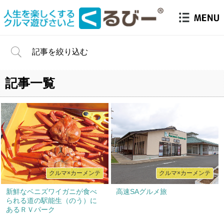
記事を絞り込む
記事一覧
クルマ×カーメンテ
クルマ×カーメンテ
新鮮なベニズワイガニが食べ
高速SAグルメ旅
られる道の駅能生（のう）に
あるＲＶパーク