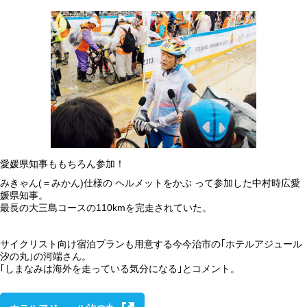
愛媛県知事ももちろん参加！
みきゃん(＝みかん)仕様の ヘルメットをかぶ って参加した中村時広愛
媛県知事。
最長の大三島コースの110kmを完走されていた。
サイクリスト向け宿泊プランも用意する今今治市の｢ホテルアジュール
汐の丸｣の河端さん。
｢しまなみは海外を走っている気分になる｣とコメント。