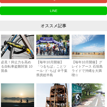
LINE
オススメ記事
必見！抑止力を高め
【毎年10月開催】
【毎年10月開催】グ
る自転車盗難対策 10
「つるちば」ことツ
レイトアース 石垣島
箇条
ール･ド･ちば ＠千葉
ライドで沖縄を大満
県房総半島
喫☆