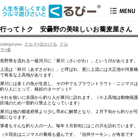
行ってトク 安曇野の美味しいお蕎麦屋さん
クルマ×出かける
,
クル
マ×食
長野県を流れる一級河川に「犀川（さいがわ）」という川があります。
上流は「梓川（あずさがわ）」と呼ばれ、更に上流には大正池や河童橋
で有名な上高地があります。
犀川には多くの魚が生息し、その中でもブラウントラウト・ニジマスは
釣り人にとって、格好のターゲット!!
それを狙いに全国から釣り人が犀川に訪れます。（※上高地は動物保護
区域のため一部釣り禁止となっています）
犀川は他の都道府県より少し早めに解禁となり、２月下旬から釣りが可
能になります。
筆者もそんな釣り人の一人。毎年３月初旬にはこの川を訪れています。
（※現在はニジマスの養殖も盛んです。『信州サーモン』が有名です