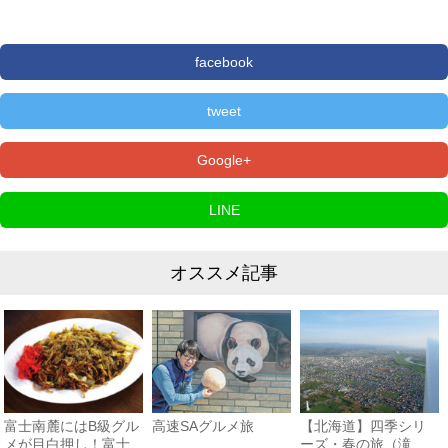
facebook
tweet
Google+
LINE
オススメ記事
富士南麓にはB級グル
高速SAグルメ旅
【北海道】四季シリ
メが目白押し！富士
ーズ・春の旅（滝