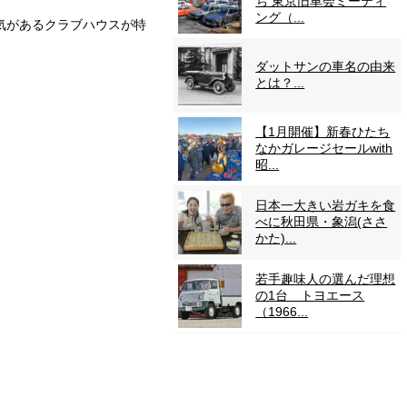
ち 東京旧車会ミーティ
ング（...
気があるクラブハウスが特
ダットサンの車名の由来
とは？...
【1月開催】新春ひたち
なかガレージセールwith
昭...
日本一大きい岩ガキを食
べに秋田県・象潟(ささ
かた)...
若手趣味人の選んだ理想
の1台 トヨエース
（1966...