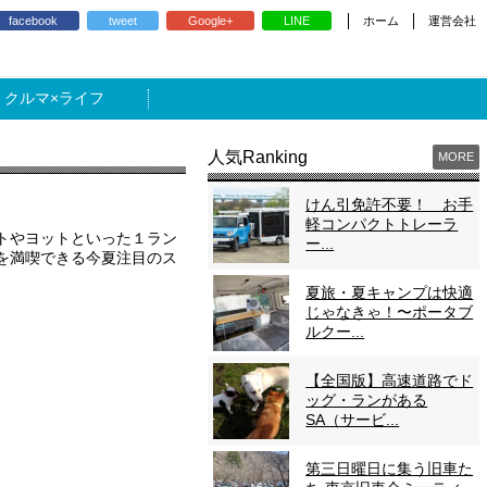
ホーム
運営会社
facebook
tweet
Google+
LINE
ライフ
人気Ranking
MORE
けん引免許不要！ お手
軽コンパクトトレーラ
トやヨットといった１ラン
ー...
を満喫できる今夏注目のス
夏旅・夏キャンプは快適
じゃなきゃ！〜ポータブ
ルクー...
【全国版】高速道路でド
ッグ・ランがある
SA（サービ...
第三日曜日に集う旧車た