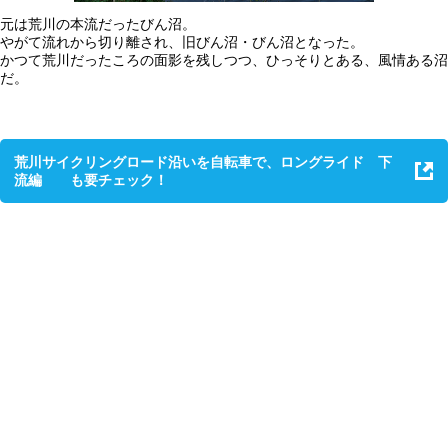
元は荒川の本流だったびん沼。
やがて流れから切り離され、旧びん沼・びん沼となった。
かつて荒川だったころの面影を残しつつ、ひっそりとある、風情ある沼
だ。
荒川サイクリングロード沿いを自転車で、ロングライド 下
流編 も要チェック！