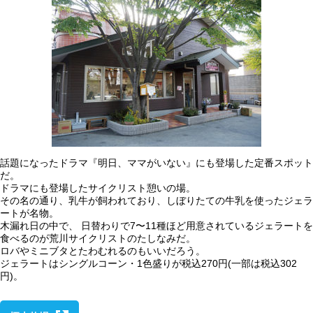
話題になったドラマ『明日、ママがいない』にも登場した定番スポット
だ。
ドラマにも登場したサイクリスト憩いの場。
その名の通り、乳牛が飼われており、しぼりたての牛乳を使ったジェラ
ートが名物。
木漏れ日の中で、 日替わりで7〜11種ほど用意されているジェラートを
食べるのが荒川サイクリストのたしなみだ。
ロバやミニブタとたわむれるのもいいだろう。
ジェラートはシングルコーン・1色盛りが税込270円(一部は税込302
円)。