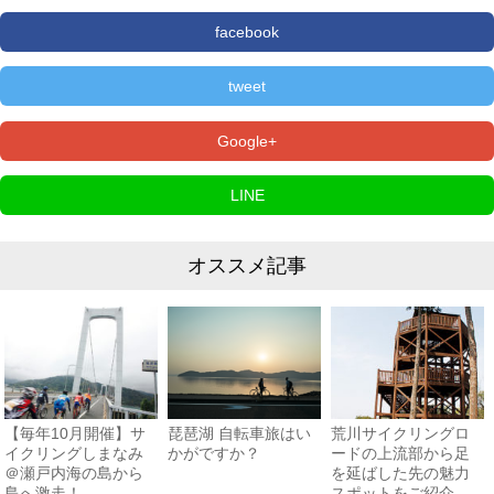
facebook
tweet
Google+
LINE
オススメ記事
【毎年10月開催】サ
琵琶湖 自転車旅はい
荒川サイクリングロ
イクリングしまなみ
かがですか？
ードの上流部から足
＠瀬戸内海の島から
を延ばした先の魅力
島へ激走！
スポットをご紹介