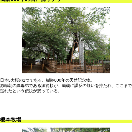
日本5大桜の1つである、樹齢800年の天然記念物。
源頼朝の異母弟である源範頼が、頼朝に謀反の疑いを持たれ、ここまで
逃れたという伝説が残っている。
榎本牧場