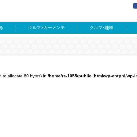
る
カーメンテ
趣味
 to allocate 80 bytes) in
/home/rs-1055/public_html/wp-cntpnl/wp-