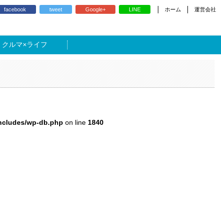
ホーム
運営会社
facebook
tweet
Google+
LINE
ライフ
includes/wp-db.php
on line
1840